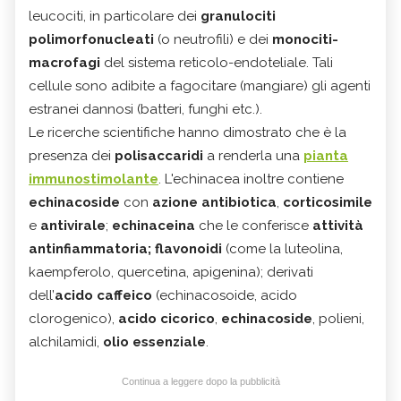
leucociti, in particolare dei
granulociti
polimorfonucleati
(o neutrofili) e dei
monociti-
macrofagi
del sistema reticolo-endoteliale. Tali
cellule sono adibite a fagocitare (mangiare) gli agenti
estranei dannosi (batteri, funghi etc.).
Le ricerche scientifiche hanno dimostrato che è la
presenza dei
polisaccaridi
a renderla una
pianta
immunostimolante
. L'echinacea
inoltre contiene
echinacoside
con
azione antibiotica
,
corticosimile
e
antivirale
;
echinaceina
che le conferisce
attività
antinfiammatoria;
flavonoidi
(come la luteolina,
kaempferolo, quercetina, apigenina); derivati
dell’
acido caffeico
(echinacosoide, acido
clorogenico),
acido cicorico
,
echinacoside
, polieni,
alchilamidi,
olio essenziale
.
Continua a leggere dopo la pubblicità