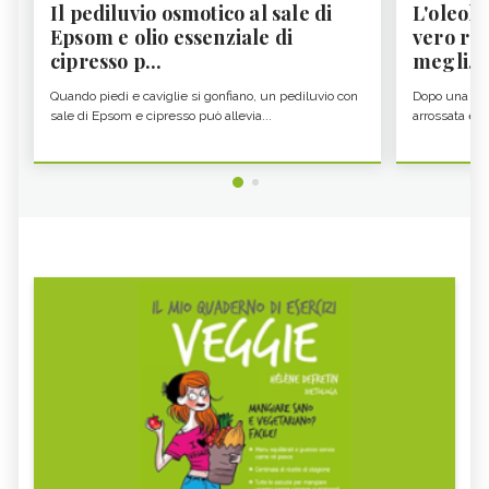
Il pediluvio osmotico al sale di
L'oleolit
Epsom e olio essenziale di
vero re 
cipresso p...
megli...
Quando piedi e caviglie si gonfiano, un pediluvio con
Dopo una gior
sale di Epsom e cipresso può allevia...
arrossata e se