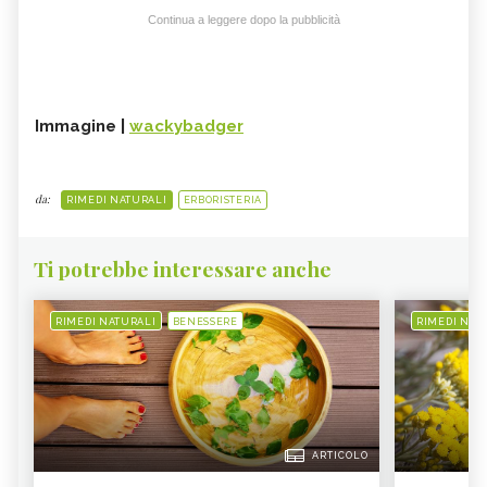
Continua a leggere dopo la pubblicità
Immagine |
wackybadger
da:
RIMEDI NATURALI
ERBORISTERIA
Ti potrebbe interessare anche
RIMEDI NATURALI
BENESSERE
RIMEDI NAT
ARTICOLO