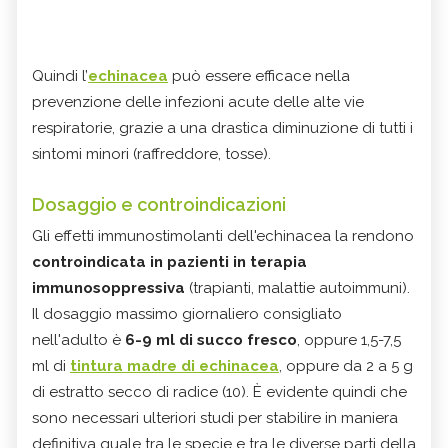
Quindi l’
echinacea
può essere efficace nella
prevenzione delle infezioni acute delle alte vie
respiratorie, grazie a una drastica diminuzione di tutti i
sintomi minori (raffreddore, tosse).
Dosaggio e controindicazioni
Gli effetti immunostimolanti dell'echinacea la rendono
controindicata in pazienti in terapia
immunosoppressiva
(trapianti, malattie autoimmuni).
Il dosaggio massimo giornaliero consigliato
nell'adulto è
6-9 ml di succo fresco
, oppure 1,5-7,5
ml di
tintura madre di echinacea
, oppure da 2 a 5 g
di estratto secco di radice (10). È evidente quindi che
sono necessari ulteriori studi per stabilire in maniera
definitiva quale tra le specie e tra le diverse parti della