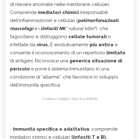
di rilevare anomalie nelle membrane cellulari.
Comprende
mediatori chimici
(responsabili
dell’infiammazione) e cellulari (
polimorfonucleati
,
macrofagi
e i
linfociti
NK
“
natural killer
"),
che
fagocitano e distruggono
cellule tumorali
o
infettate da
virus.
È evolutivamente
più antica
e
consente il riconoscimento di un repertorio
limitato
di antigeni. Riconosce una
generica situazione di
pericolo
e pone il sistema immunitario in una
condizione di “allarme”, che favorisce lo sviluppo
dell’immunità specifica.
Continua a leggere dopo la pubblicità
-
Immunità specifica o adattativa
: comprende
mediatori chimici e cellulari (
linfociti T e B
),