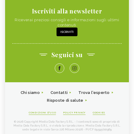
Iscriviti alla newsletter
Riceverai preziosi consigli e informazioni sugli ultimi
contenuti
ISCRIVITI
Seguici su
Chi siamo
Contatti
Trova l'esperto
Risposte di salute
CONDIZIONI D'USO
POLICY PRIVACY
COOKIES
© 2026 Copyright Media Data Factory S.R.L. - I contenuti sono di proprietà di
Media Data Factory S.R.L, è vietata la riproduzione. Media Data Factory S.R.L.
sede legale in viale Sarca 226 Milano 20126 - PI/CF 09595010969