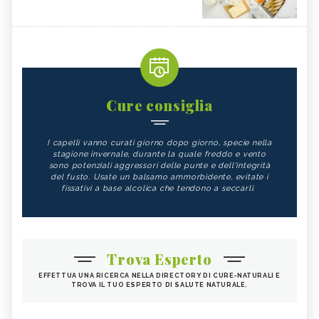
Cure consiglia
I capelli vanno curati giorno dopo giorno, specie nella
stagione invernale, durante la quale freddo e vento
sono potenziali aggressori delle punte e dell'integrità
del fusto. Usate un balsamo ammorbidente, evitate i
fissativi a base alcolica che tendono a seccarli.
Trova Esperto
EFFETTUA UNA RICERCA NELLA DIRECTORY DI CURE-NATURALI E
TROVA IL TUO ESPERTO DI SALUTE NATURALE.