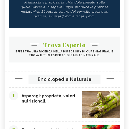
Minuscola e preziosa, la ghiandola pineale, sulla
quale Cartesio la sapeva lunga, produce la preziosa
melatonina. Situata al centro del cervello, pesa 0,10
grammi, è lunga 7 mm e larga 4 mm.
Trova Esperto
EFFETTUA UNA RICERCA NELLA DIRECTORY DI CURE-NATURALI E
TROVA IL TUO ESPERTO DI SALUTE NATURALE.
Enciclopedia Naturale
1
Asparagi: proprietà, valori
nutrizionali...
2