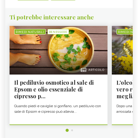
Ti potrebbe interessare anche
RIMEDI NATURALI
BENESSERE
RIMEDI NAT
ARTICOLO
Il pediluvio osmotico al sale di
L'oleolit
Epsom e olio essenziale di
vero re 
cipresso p...
megli...
Quando piedi e caviglie si gonfiano, un pediluvio con
Dopo una gior
sale di Epsom e cipresso può allevia...
arrossata e se