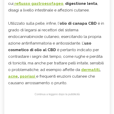
cui
reflusso gastroesofageo
,
digestione lenta
,
disagi a livello intestinale e affezioni cutanee.
Utilizzato sulla pelle, infine, l'
olio di canapa CBD
è in
grado di legarsi ai recettori del sistema
endocannabinoide cutaneo, esercitando la propria
azione antinfiammatoria e antiossidante. L’
uso
cosmetico di olio al CBD
è pertanto indicato per
contrastare i segni del tempo, come rughe e perdita
di tonicità, ma anche per trattare pelli irritate, sensibili
o problematiche, ad esempio affette da
dermatiti
,
acne
,
psoriasi
e frequenti eruzioni cutanee che
causano arrossamento o prurito.
Continua a leggere dopo la pubblicità