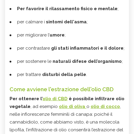
Per favorire il rilassamento fisico e mentale
;
per calmare i
sintomi dell'asma
;
per migliorare l’
umore
;
per contrastare
gli stati infiammatori e il dolore
;
per sostenere le
naturali difese dell’organismo
;
per trattare
disturbi della pelle
.
Come avviene l'estrazione dell'olio CBD
Per ottenere l’
olio di CBD
è possibile infiltrare olio
vegetale
, ad esempio
olio di oliva
o
olio di cocco
,
nelle infiorescenze femminili di canapa: poiché il
cannabidiolo, come abbiamo visto, è una molecola
lipofila, l’infiltrazione di olio consentirà l’estrazione del