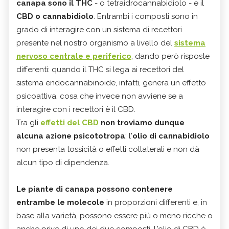
canapa sono il THC
- o tetraidrocannabidiolo - e il
CBD o cannabidiolo
. Entrambi i composti sono in
grado di interagire con un sistema di recettori
presente nel nostro organismo a livello del
sistema
nervoso centrale e periferico
, dando però risposte
differenti: quando il THC si lega ai recettori del
sistema endocannabinoide, infatti, genera un effetto
psicoattiva, cosa che invece non avviene se a
interagire con i recettori è il CBD.
Tra gli
effetti del CBD
non troviamo dunque
alcuna azione psicototropa
; l'
olio di cannabidiolo
non presenta tossicità o effetti collaterali
e non dà
alcun tipo di dipendenza.
Le piante di canapa possono contenere
entrambe le molecole
in proporzioni differenti e, in
base alla varietà, possono essere più o meno ricche o
anche prive di uno dei due composti. L’olio di CBD è