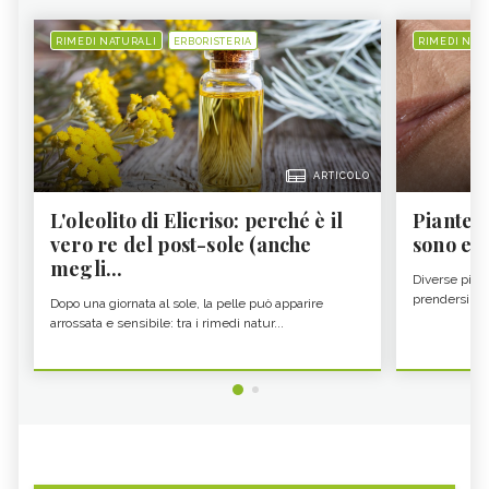
RIMEDI NATURALI
ERBORISTERIA
RIMEDI NAT
ARTICOLO
L'oleolito di Elicriso: perché è il
Piante a
vero re del post-sole (anche
sono e 
megli...
Diverse pian
prendersi cur
Dopo una giornata al sole, la pelle può apparire
arrossata e sensibile: tra i rimedi natur...