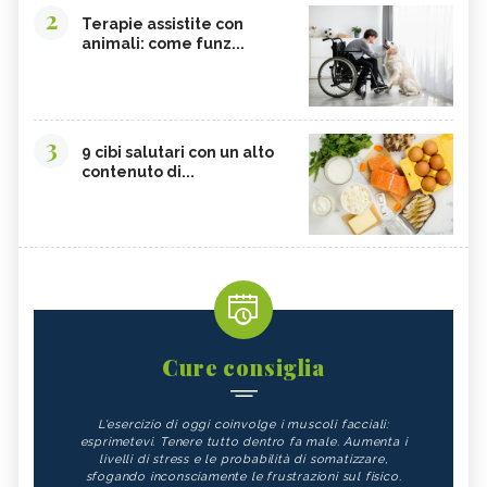
2
Terapie assistite con
animali: come funz...
3
9 cibi salutari con un alto
contenuto di...
Cure consiglia
L'esercizio di oggi coinvolge i muscoli facciali:
esprimetevi. Tenere tutto dentro fa male. Aumenta i
livelli di stress e le probabilità di somatizzare,
sfogando inconsciamente le frustrazioni sul fisico.