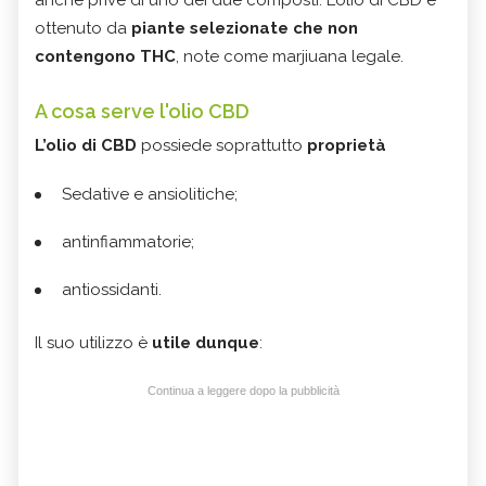
ottenuto da
piante selezionate che non
contengono THC
, note come marjiuana legale.
A cosa serve l'olio CBD
L’olio di CBD
possiede soprattutto
proprietà
Sedative e ansiolitiche;
antinfiammatorie;
antiossidanti.
Il suo utilizzo è
utile dunque
:
Continua a leggere dopo la pubblicità