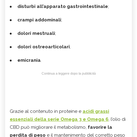
disturbi all’apparato gastrointestinale
;
crampi addominali
;
dolori mestruali
;
dolori ostreoarticolari
;
emicrania
.
Continua a leggere dopo la pubblicità
Grazie al contenuto in proteine e
acidi grassi
essenziali della serie Omega 3 e Omega 6
, l’olio di
CBD può migliorare il metabolismo,
favorire la
perdita di peso
e il mantenimento del corretto peso