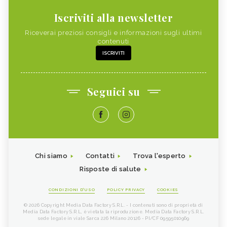
Iscriviti alla newsletter
Riceverai preziosi consigli e informazioni sugli ultimi
contenuti
ISCRIVITI
Seguici su
Chi siamo
Contatti
Trova l'esperto
Risposte di salute
CONDIZIONI D'USO
POLICY PRIVACY
COOKIES
© 2026 Copyright Media Data Factory S.R.L. - I contenuti sono di proprietà di
Media Data Factory S.R.L, è vietata la riproduzione. Media Data Factory S.R.L.
sede legale in viale Sarca 226 Milano 20126 - PI/CF 09595010969