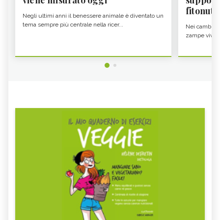
viene misurato oggi
supporta
fitonutr
Negli ultimi anni il benessere animale è diventato un
tema sempre più centrale nella ricer...
Nei cambi di 
zampe vivono 