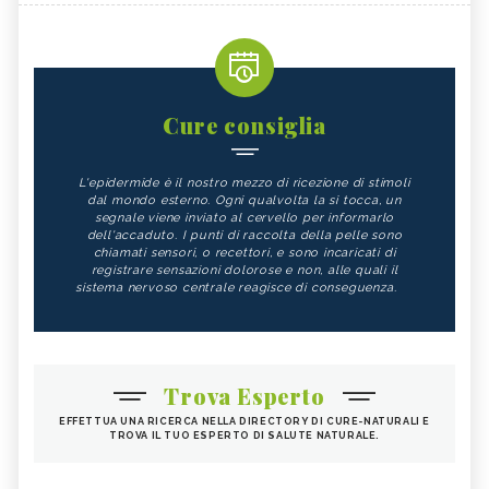
Cure consiglia
L'epidermide è il nostro mezzo di ricezione di stimoli
dal mondo esterno. Ogni qualvolta la si tocca, un
segnale viene inviato al cervello per informarlo
dell'accaduto. I punti di raccolta della pelle sono
chiamati sensori, o recettori, e sono incaricati di
registrare sensazioni dolorose e non, alle quali il
sistema nervoso centrale reagisce di conseguenza.
Trova Esperto
EFFETTUA UNA RICERCA NELLA DIRECTORY DI CURE-NATURALI E
TROVA IL TUO ESPERTO DI SALUTE NATURALE.