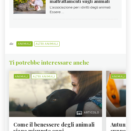
maltrattamenti sugli animali
L'associazione per i diritti degli animali
Essere ...
da:
ANIMALI
ALTRI ANIMALI
Ti potrebbe interessare anche
ANIMALI
ALTRI ANIMALI
ANIMALI
ARTICOLO
Come il benessere degli animali
Autunno