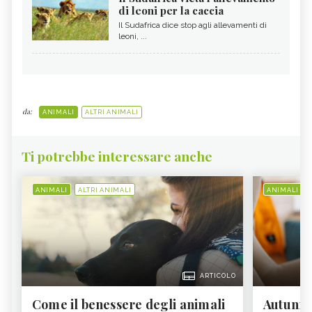
di leoni per la caccia
Il Sudafrica dice stop agli allevamenti di
leoni, ...
da:
ANIMALI
ALTRI ANIMALI
Ti potrebbe interessare anche
ANIMALI
ALTRI ANIMALI
ANIMALI
ARTICOLO
Come il benessere degli animali
Autunno