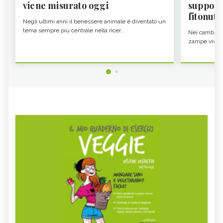
viene misurato oggi
supporta
fitonutr
Negli ultimi anni il benessere animale è diventato un
tema sempre più centrale nella ricer...
Nei cambi di 
zampe vivono 