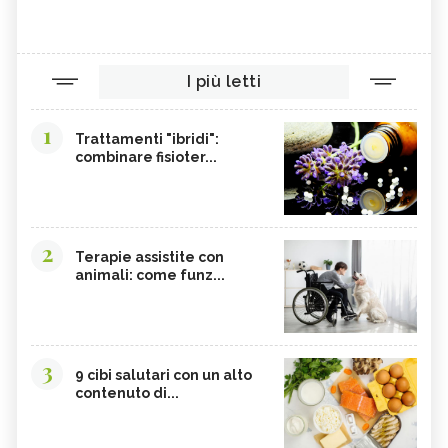
I più letti
1
Trattamenti "ibridi":
combinare fisioter...
2
Terapie assistite con
animali: come funz...
3
9 cibi salutari con un alto
contenuto di...