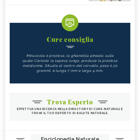
Cure consiglia
Minuscola e preziosa, la ghiandola pineale, sulla
quale Cartesio la sapeva lunga, produce la preziosa
melatonina. Situata al centro del cervello, pesa 0,10
grammi, è lunga 7 mm e larga 4 mm.
Trova Esperto
EFFETTUA UNA RICERCA NELLA DIRECTORY DI CURE-NATURALI E
TROVA IL TUO ESPERTO DI SALUTE NATURALE.
Enciclopedia Naturale