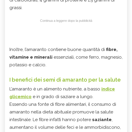
di carboidrati, 4 grammi di proteine e 1,5 grammi di
grassi.
Continua a leggere dopo la pubblicità
Inoltre, l’amaranto contiene buone quantità di
fibre,
vitamine e minerali
essenziali, come ferro, magnesio,
potassio e calcio.
I benefici dei semi di amaranto per la salute
L’amaranto è un alimento nutriente, a basso
indice
glicemico
e in grado di saziare a lungo.
Essendo una fonte di fibre alimentari, il consumo di
amaranto nella dieta abituale promuove la salute
intestinale. Le fibre infatti hanno potere
saziante
,
aumentano il volume delle feci e le ammorbidiscono,