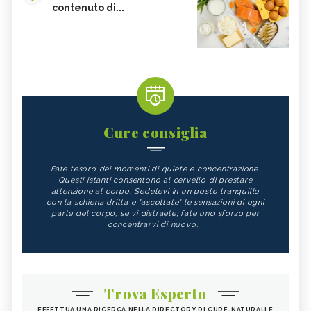
contenuto di...
Cure consiglia
Fate tesoro dei momenti di quiete e concentrazione.
Questi istanti consentono al cervello di prestare
attenzione al corpo. Sedetevi in un posto tranquillo
con la schiena dritta e "ascoltate" le sensazioni di ogni
parte del corpo; se vi distraete, fate uno sforzo per
concentrarvi di nuovo.
Trova Esperto
EFFETTUA UNA RICERCA NELLA DIRECTORY DI CURE-NATURALI E