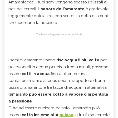
Amarantacee, i suoi semi vengono spesso utilizzati al
pari dei cereali. Il
sapore dell’amaranto
è gradevole,
leggermente dolciastro, con sentori, a detta di alcuni,
che ricordano la nocciola.
Continua a leggere dopo la pubblicità
I semi di amaranto vanno
risciacquati più volte
per
poi cuocerli in acqua per circa trenta minuti, possono
essere
cotti in acqua
fino a ottenere una
consistenza simile al cous cous; il rapporto è di una
tazza di amaranto e tre tazze di acqua. In alternativa,
l’amaranto
può essere cotto a vapore o in pentola
a pressione
.
Oltre ad essere cucinato da solo, l’amaranto può
essere
cotto insieme alla
quinoa
, altro falso cereale