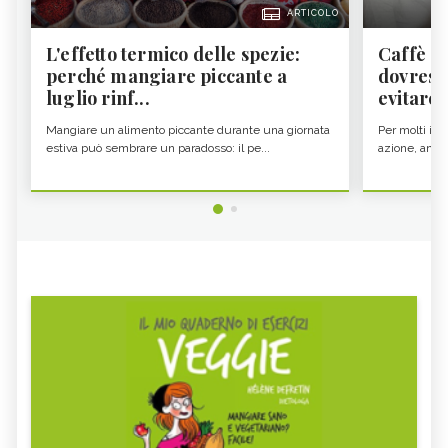
ARTICOLO
L'effetto termico delle spezie:
Caffè a
perché mangiare piccante a
dovresti
luglio rinf...
evitare i
Mangiare un alimento piccante durante una giornata
Per molti il c
estiva può sembrare un paradosso: il pe...
azione, ancor