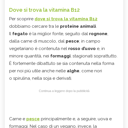
Dove si trova la vitamina B12
Per scoprire
dove si trova la vitamina B12
dobbiamo cercare tra le
proteine animali
.
Il
fegato
è la miglior fonte, seguito dal
rognone
,
dalla carne di muscolo, dal
pesce
; in campo
vegetariano è contenuta nel
rosso d’uovo
e, in
minore quantità, nei
formaggi
, stagionati soprattutto.
È fortemente dibattuto se sia contenuta nella forma
per noi più utile anche nelle
alghe
, come nori
o spirulina, nella soja e derivati.
Continua a leggere dopo la pubblicità
Carne e
pesce
principalmente e, a seguire, uova e
formaggi. Nel caso di un vegano, invece, la