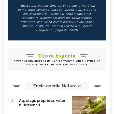
"Adesso più che mai sono convinto che la vita di un
uomo abbia senso soltanto se vissuta in tutto quello
che si ha dentro. Perché è lì, nella mente e nel
sentimento, dunque nel principio vitale proprio
dell'uomo, che vanno creati, e vissuti, i vari spazi."
(Walter Bonatti, da Discorso tenuto alla Società
Geografica Spagnola, 2008)
Trova Esperto
EFFETTUA UNA RICERCA NELLA DIRECTORY DI CURE-NATURALI E
TROVA IL TUO ESPERTO DI SALUTE NATURALE.
Enciclopedia Naturale
1
Asparagi: proprietà, valori
nutrizionali...