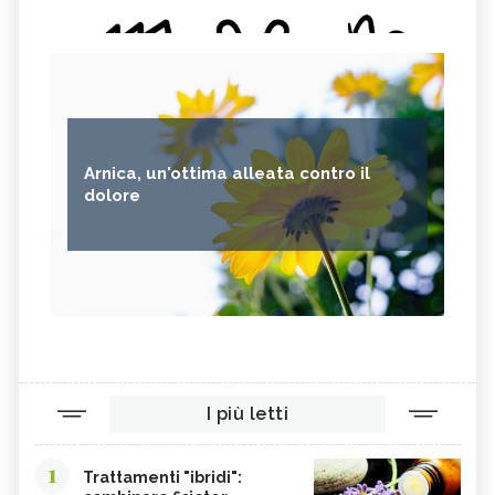
Arnica, un'ottima alleata contro il
dolore
I più letti
1
Trattamenti "ibridi":