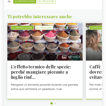
da:
ALIMENTAZIONE
NUTRIZIONE
Ti potrebbe interessare anche
ALIMENTAZIONE
NUTRIZIONE
ALIMENTAZ
ARTICOLO
L'effetto termico delle spezie:
Caffè a
perché mangiare piccante a
dovresti
luglio rinf...
evitare i
Mangiare un alimento piccante durante una giornata
Per molti il c
estiva può sembrare un paradosso: il pe...
azione, ancor