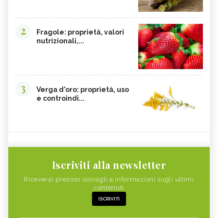
2
Fragole: proprietà, valori
nutrizionali,...
3
Verga d'oro: proprietà, uso
e controindi...
Iscriviti alla newsletter
Riceverai preziosi consigli e informazioni sugli ultimi
contenuti
ISCRIVITI