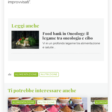
improvvisati”.
Leggi anche
Food bank in Oncology: il
legame tra oncologia e cibo
Vi è un profondo legame tra alimentazione
e salute...
da:
ALIMENTAZIONE
NUTRIZIONE
Ti potrebbe interessare anche
ALIMENTAZIONE
NUTRIZIONE
ALIMENTAZ