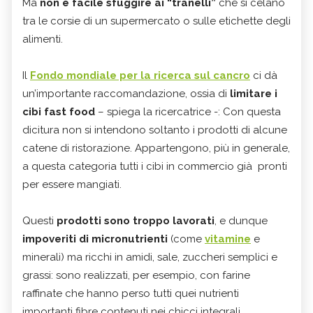
Ma
non è facile sfuggire ai “tranelli”
che si celano
tra le corsie di un supermercato o sulle etichette degli
alimenti.
Il
Fondo mondiale per la ricerca sul cancro
ci dà
un’importante raccomandazione, ossia di
limitare i
cibi fast food
– spiega la ricercatrice -: Con questa
dicitura non si intendono soltanto i prodotti di alcune
catene di ristorazione. Appartengono, più in generale,
a questa categoria tutti i cibi in commercio già pronti
per essere mangiati.
Questi
prodotti sono troppo lavorati
, e dunque
impoveriti di micronutrienti
(come
vitamine
e
minerali) ma ricchi in amidi, sale, zuccheri semplici e
grassi: sono realizzati, per esempio, con farine
raffinate che hanno perso tutti quei nutrienti
importanti fibre contenuti nei chicci integrali.