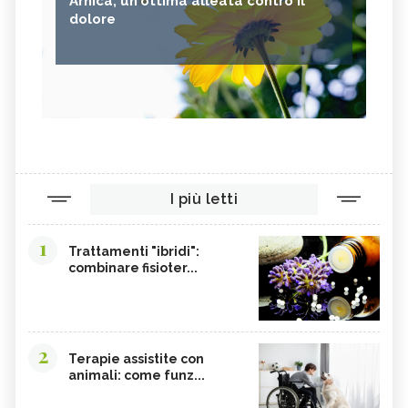
Arnica, un'ottima alleata contro il
dolore
I più letti
1
Trattamenti "ibridi":
combinare fisioter...
2
Terapie assistite con
animali: come funz...