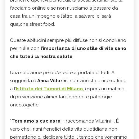
brunch e aperitivi per locali, la spesa settimanale la
facciamo online e se non riusciamo a passare da
casa tra un impegno e l’altro, a salvarci ci sarà
qualche street food.
Queste abitudini sempre più diffuse non si conciliano
per nulla con
l’importanza di uno stile di vita sano
che tuteli la nostra salute
.
Una soluzione però c’è, ed è a portata di tutti. A
suggerirla è
Anna Villarini
, nutrizionista e ricercatrice
all’
Istituto dei Tumori di Milano
, esperta in materia
di prevenzione alimentare contro le patologie
oncologiche.
“
Torniamo a cucinare
– raccomanda Villarini -. È
vero che i ritmi frenetici della vita quotidiana non
permettono di dedicare tutto il tempo che vorremmo