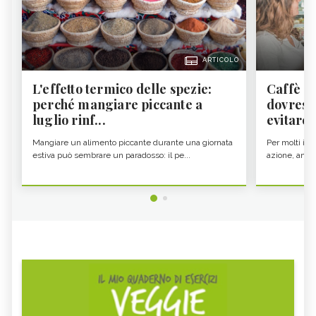
ARTICOLO
L'effetto termico delle spezie:
Caffè a
perché mangiare piccante a
dovresti
luglio rinf...
evitare i
Mangiare un alimento piccante durante una giornata
Per molti il c
estiva può sembrare un paradosso: il pe...
azione, ancor