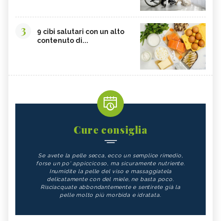
3
9 cibi salutari con un alto
contenuto di...
Cure consiglia
Se avete la pelle secca, ecco un semplice rimedio,
forse un po' appiccicoso, ma sicuramente nutriente.
Inumidite la pelle del viso e massaggiatela
delicatamente con del miele, ne basta poco.
Risciacquate abbondantemente e sentirete già la
pelle molto più morbida e idratata.