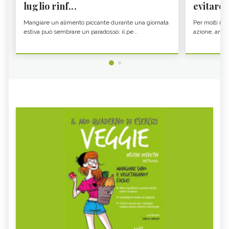
luglio rinf...
evitare i
Mangiare un alimento piccante durante una giornata
Per molti il c
estiva può sembrare un paradosso: il pe...
azione, ancor