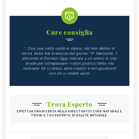
Cure consiglia
"...Così una volta caddi io stesso, dal mio delirio di
verità, dalle mie bramosie del giorno." (F. Nietzsche, "I
ditirambi di Dioniso) Oggi indicate a un amico in crisi
strade per oltrepassare i valori posticci della vita
razionale. Se vi riesce, siate creativi e non giudicanti
con chi vi chiede aiuto.
Trova Esperto
EFFETTUA UNA RICERCA NELLA DIRECTORY DI CURE-NATURALI E
TROVA IL TUO ESPERTO DI SALUTE NATURALE.