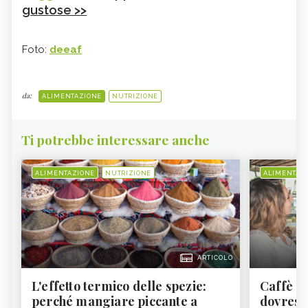
gustose >>
Foto:
deeaf
da:
ALIMENTAZIONE
NUTRIZIONE
Ti potrebbe interessare anche
ALIMENTAZIONE
NUTRIZIONE
ALIMENTAZ
ARTICOLO
L'effetto termico delle spezie:
Caffè a
perché mangiare piccante a
dovresti