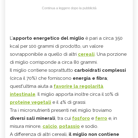
Continua a leggere dopo la pubblicità
L’
apporto energetico del miglio
è pari a circa 350
kcal per 100 grammi di prodotto, un valore
sovrapponibile a quello di altri
cereali
. Una porzione
di miglio corrisponde a circa 80 grammi.
Il miglio contiene soprattutto
carboidrati complessi
(circa il 70%) che forniscono
energia e fibra
;
quest'ultima aiuta a
favorire la regolarità
intestinale
. Il miglio apporta inoltre circa il 10% di
proteine vegetali
e il 4% di grassi.
Tra i micronutrienti presenti nel miglio troviamo
diversi sali minerali
, tra cui
fosforo
e
ferro
e, in
misura minore,
calcio
,
potassio
e sodio.
A differenza di altri cereali,
il miglio non contiene