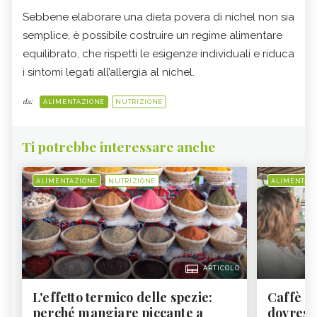
Sebbene elaborare una dieta povera di nichel non sia
semplice, è possibile costruire un regime alimentare
equilibrato, che rispetti le esigenze individuali e riduca
i sintomi legati all’allergia al nichel.
da:
ALIMENTAZIONE
NUTRIZIONE
Ti potrebbe interessare anche
ALIMENTAZIONE
NUTRIZIONE
ALIMENTAZ
ARTICOLO
L'effetto termico delle spezie:
Caffè a
perché mangiare piccante a
dovresti