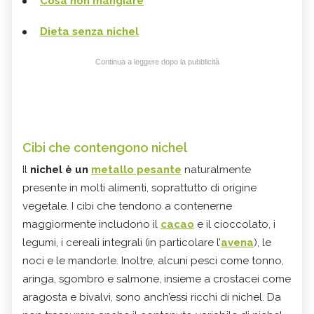
Cosa non mangiare
Dieta senza nichel
Continua a leggere dopo la pubblicità
Cibi che contengono nichel
Il
nichel è un
metallo pesante
naturalmente
presente in molti alimenti, soprattutto di origine
vegetale. I cibi che tendono a contenerne
maggiormente includono il
cacao
e il cioccolato, i
legumi, i cereali integrali (in particolare l’
avena
), le
noci e le mandorle. Inoltre, alcuni pesci come tonno,
aringa, sgombro e salmone, insieme a crostacei come
aragosta e bivalvi, sono anch’essi ricchi di nichel. Da