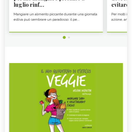
luglio rinf...
evitare i
Mangiare un alimento piccante durante una giornata
Per molti il c
estiva può sembrare un paradosso: il pe...
azione, ancor