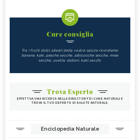
Cure consiglia
Tra i frutti dolci alleati della vostra salute ricordiamo
banane, kaki, pesche secche, albicocche secche, mele
secche, uvette, datteri, kaki secchi.
Trova Esperto
EFFETTUA UNA RICERCA NELLA DIRECTORY DI CURE-NATURALI E
TROVA IL TUO ESPERTO DI SALUTE NATURALE.
Enciclopedia Naturale