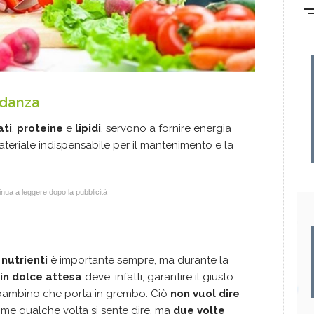
idanza
ati
,
proteine
e
lipidi
, servono a fornire energia
ateriale indispensabile per il mantenimento e la
.
nua a leggere dopo la pubblicità
i nutrienti
è importante sempre, ma durante la
in dolce attesa
deve, infatti, garantire il giusto
l bambino che porta in grembo. Ciò
non vuol dire
ome qualche volta si sente dire, ma
due volte