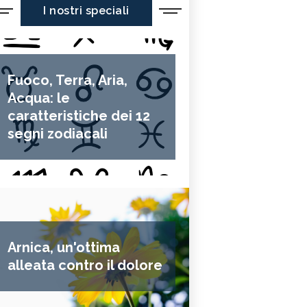
I nostri speciali
Fuoco, Terra, Aria,
Acqua: le
caratteristiche dei 12
segni zodiacali
Arnica, un'ottima
alleata contro il dolore