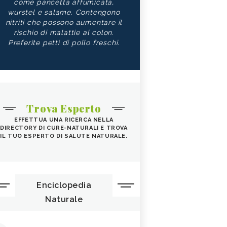
come pancetta affumicata,
wurstel e salame. Contengono
nitriti che possono aumentare il
rischio di malattie al colon.
Preferite petti di pollo freschi.
Trova Esperto
EFFETTUA UNA RICERCA NELLA
DIRECTORY DI CURE-NATURALI E TROVA
IL TUO ESPERTO DI SALUTE NATURALE.
Enciclopedia
Naturale