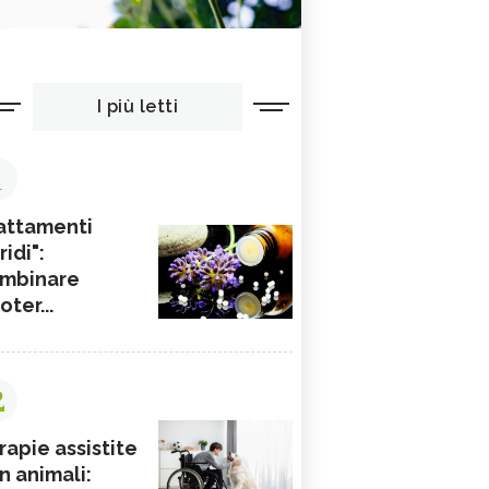
I più letti
1
attamenti
ridi":
mbinare
ioter...
2
rapie assistite
n animali: