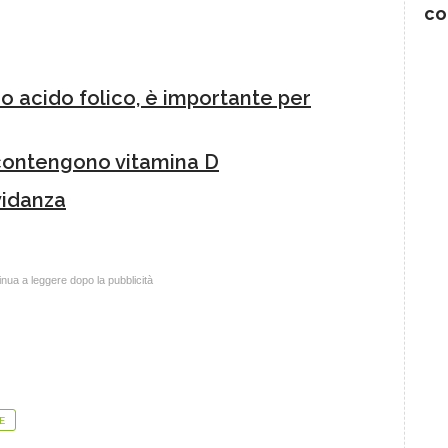
co
 o acido folico, è importante per
 contengono vitamina D
vidanza
nua a leggere dopo la pubblicità
E