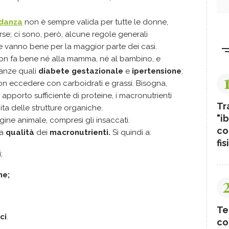
idanza
non è sempre valida per tutte le donne,
e; ci sono, però, alcune regole generali
e vanno bene per la maggior parte dei casi.
on fa bene né alla mamma, né al bambino, e
canze quali
diabete gestazionale
e
i
pertensione
;
non eccedere con carboidrati e grassi. Bisogna,
 apporto sufficiente di proteine, i macronutrienti
Tr
cita delle strutture organiche.
"ib
igine animale, compresi gli insaccati.
co
la
qualità
dei
macronutrienti.
Sì quindi a:
fis
;
ne;
Te
ci
.
co