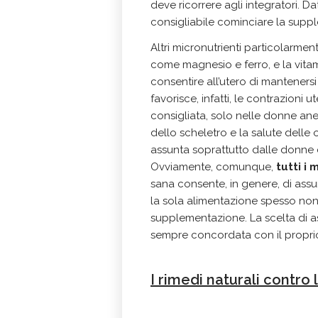
deve ricorrere agli integratori. Dat
consigliabile cominciare la sup
Altri micronutrienti particolarmen
come magnesio e ferro, e la vitam
consentire all’utero di mantenersi
favorisce, infatti, le contrazion
consigliata, solo nelle donne an
dello scheletro e la salute dell
assunta soprattutto dalle donne
Ovviamente, comunque,
tutti i
sana consente, in genere, di assu
la sola alimentazione spesso non 
supplementazione. La scelta di 
sempre concordata con il propri
I rimedi naturali contro