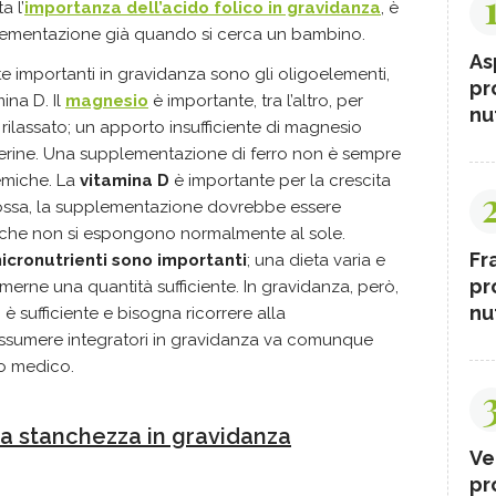
a l’
importanza dell’acido folico in gravidanza
, è
plementazione già quando si cerca un bambino.
As
te importanti in gravidanza sono gli oligoelementi,
pr
ina D. Il
magnesio
è importante, tra l’altro, per
nut
 rilassato; un apporto insufficiente di magnesio
i uterine. Una supplementazione di ferro non è sempre
emiche. La
vitamina D
è importante per la crescita
e ossa, la supplementazione dovrebbe essere
 che non si espongono normalmente al sole.
Fr
 micronutrienti sono importanti
; una dieta varia e
pr
merne una quantità sufficiente. In gravidanza, però,
nut
è sufficiente e bisogna ricorrere alla
assumere integratori in gravidanza va comunque
o medico.
 la stanchezza in gravidanza
Ve
pr