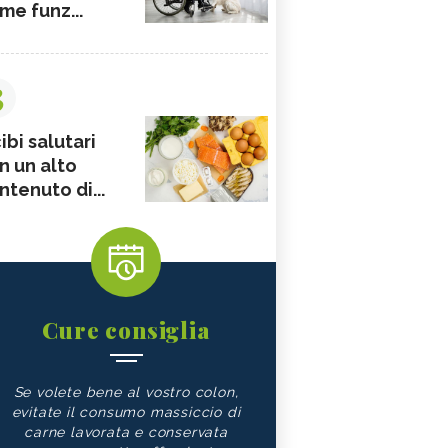
me funz...
3
ibi salutari
n un alto
ntenuto di...
Cure consiglia
Se volete bene al vostro colon,
evitate il consumo massiccio di
carne lavorata e conservata