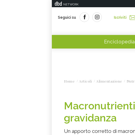
NETWORK
Seguici su
Iscriviti
Enciclopedia
Home
Articoli
Alimentazione
Nutr
Macronutrienti
gravidanza
Un apporto corretto di macronutr