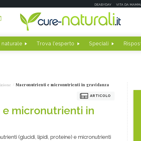
DEABYDAY
VITA DA MAMM
 naturale
Trova l'esperto
Speciali
Rispost
izione
Macronutrienti e micronutrienti in gravidanza
ARTICOLO
 e micronutrienti in
ienti (glucidi, lipidi, proteine) e micronutrienti