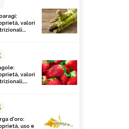
1
paragi:
oprietà, valori
rizionali...
2
agole:
oprietà, valori
rizionali,...
3
rga d'oro:
oprietà, uso e