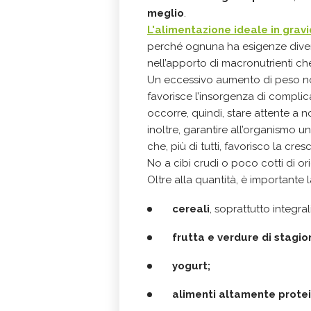
meglio
.
L'alimentazione ideale in grav
perché ognuna ha esigenze divers
nell’apporto di macronutrienti ch
Un eccessivo aumento di peso n
favorisce l’insorgenza di compli
occorre, quindi, stare attente a 
inoltre, garantire all’organismo un
che, più di tutti, favorisco la cres
No a cibi crudi o poco cotti di or
Oltre alla quantità, è importante 
cereali
, soprattutto integrali
frutta e verdure di stagio
yogurt;
alimenti altamente protei