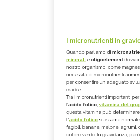
I micronutrienti in grav
Quando parliamo di
micronutrie
minerali
e
oligoelementi
(ovver
nostro organismo, come magnesio, 
necessità di micronutrienti aum
per consentire un adeguato svilu
madre.
Tra i micronutrienti importanti per
l’
acido folico
,
vitamina del gru
questa vitamina può determinare 
L’
acido folico
si assume normalmen
fagioli, banane, melone, agrumi, c
colore verde. In gravidanza, però