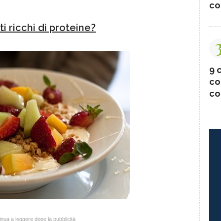
co
ti ricchi di proteine?
9 c
co
co
nua a leggere dopo la pubblicità