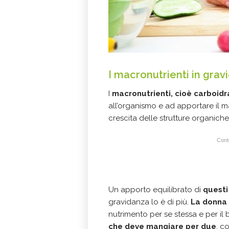
I macronutrienti in grav
I
macronutrienti,
cioè
carboidr
all’organismo e ad apportare il m
crescita delle strutture organiche
Conti
Un apporto equilibrato di
quest
gravidanza lo è di più.
La donna 
nutrimento per se stessa e per i
che deve mangiare per due
, c