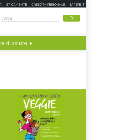
A
ETICAMENTE
CRESCITA PERSONALE
SAPERE.IT
e di salute