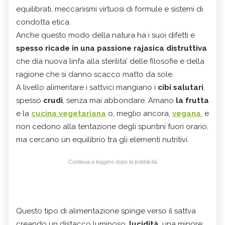
equilibrati, meccanismi virtuosi di formule e sistemi di
condotta etica.
Anche questo modo della natura ha i suoi difetti e
spesso ricade in una passione rajasica distruttiva
che dia nuova linfa alla sterilita’ delle filosofie e della
ragione che si danno scacco matto da sole.
A livello alimentare i sattvici mangiano i
cibi salutari
,
spesso
crudi
, senza mai abbondare. Amano
la frutta
e la
cucina vegetariana
o, meglio ancora,
vegana
, e
non cedono alla tentazione degli spuntini fuori orario,
ma cercano un equilibrio tra gli elementi nutritivi.
Continua a leggere dopo la pubblicità
Questo tipo di alimentazione spinge verso il sattva
creando un distacco luminoso,
lucidità
, una minore