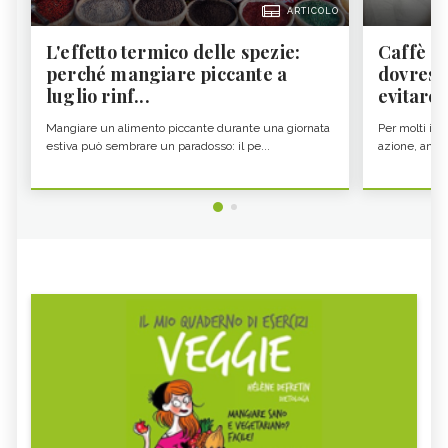
ARTICOLO
L'effetto termico delle spezie:
Caffè a
perché mangiare piccante a
dovresti
luglio rinf...
evitare i
Mangiare un alimento piccante durante una giornata
Per molti il c
estiva può sembrare un paradosso: il pe...
azione, ancor