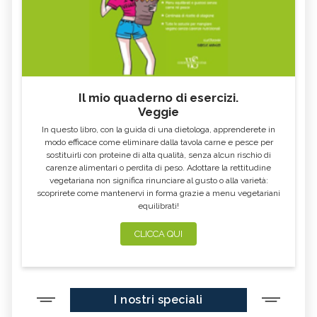
Il mio quaderno di esercizi.
Veggie
In questo libro, con la guida di una dietologa, apprenderete in
modo efficace come eliminare dalla tavola carne e pesce per
sostituirli con proteine di alta qualità, senza alcun rischio di
carenze alimentari o perdita di peso. Adottare la rettitudine
vegetariana non significa rinunciare al gusto o alla varietà:
scoprirete come mantenervi in forma grazie a menu vegetariani
equilibrati!
CLICCA QUI
I nostri speciali