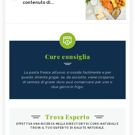
contenuto di...
Cure consiglia
La pasta fresca all’uovo si ossida facilmente e per
questo diventa grigia; se, da asciutta, viene cosparsa
di semola di grano duro può conservarsi per uno o
due giorni in frigo.
Trova Esperto
EFFETTUA UNA RICERCA NELLA DIRECTORY DI CURE-NATURALI E
TROVA IL TUO ESPERTO DI SALUTE NATURALE.