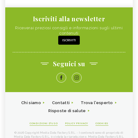
Iscriviti alla newsletter
Riceverai preziosi consigli e informazioni sugli ultimi
contenuti
ISCRIVITI
Seguici su
Chi siamo
Contatti
Trova l'esperto
Risposte di salute
CONDIZIONI D'USO
POLICY PRIVACY
COOKIES
© 2026 Copyright Media Data Factory S.R.L. - I contenuti sono di proprietà di
Media Data Factory S.R.L, è vietata la riproduzione. Media Data Factory S.R.L.