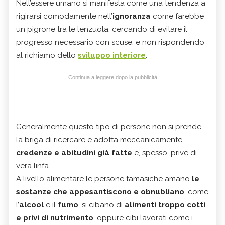
Nell’essere umano si manifesta come una tendenza a
rigirarsi comodamente nell’
ignoranza
come farebbe
un pigrone tra le lenzuola, cercando di evitare il
progresso necessario con scuse, e non rispondendo
al richiamo dello
sviluppo interiore
.
Continua a leggere dopo la pubblicità
Generalmente questo tipo di persone non si prende
la briga di ricercare e adotta meccanicamente
credenze e abitudini già fatte
e, spesso, prive di
vera linfa.
A livello alimentare le persone tamasiche amano
le
sostanze che appesantiscono e obnubliano
, come
l’
alcool
e il
fumo
, si cibano di
alimenti troppo cotti
e privi di nutrimento
, oppure cibi lavorati come i