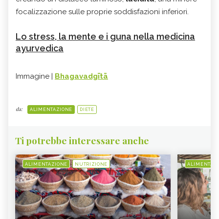
focalizzazione sulle proprie soddisfazioni inferiori.
Lo stress, la mente e i guna nella medicina
ayurvedica
Immagine |
Bhagavadgītā
da:
ALIMENTAZIONE
DIETE
Ti potrebbe interessare anche
ALIMENTAZIONE
NUTRIZIONE
ALIMENTAZ