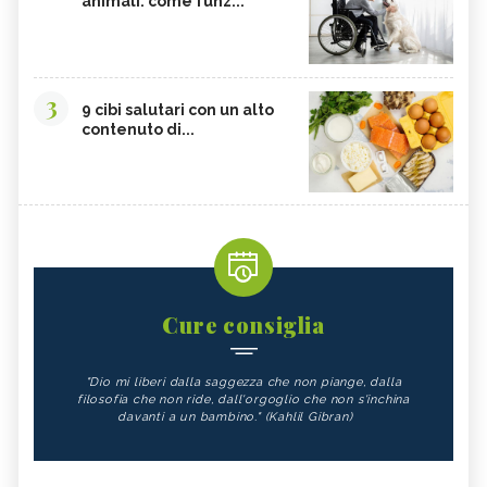
animali: come funz...
3
9 cibi salutari con un alto
contenuto di...
Cure consiglia
"Dio mi liberi dalla saggezza che non piange, dalla
filosofia che non ride, dall'orgoglio che non s'inchina
davanti a un bambino." (Kahlil Gibran)