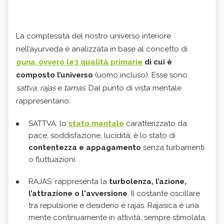
La complessità del nostro universo interiore
nell’ayurveda è analizzata in base al concetto di
guna
, ovvero le3 qualità primarie
di cui è
composto l’universo
(uomo incluso). Esse sono
sattva
,
rajas
e
tamas
. Dal punto di vista mentale
rappresentano:
SATTVA: lo
stato mentale
caratterizzato da
pace, soddisfazione, lucidità; è lo stato di
contentezza e appagamento
senza turbamenti
o fluttuazioni.
RAJAS: rappresenta la
turbolenza, l’azione,
l’attrazione o l'avversione
. Il costante oscillare
tra repulsione e desiderio è rajas. Rajasica è una
mente continuamente in attività, sempre stimolata,