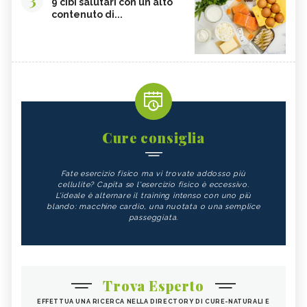
9 cibi salutari con un alto
contenuto di...
Cure consiglia
Fate esercizio fisico ma vi trovate addosso più
cellulite? Capita se l'esercizio fisico è eccessivo.
L'ideale è alternare il training intenso con uno più
blando: macchine cardio, una nuotata o una semplice
passeggiata.
Trova Esperto
EFFETTUA UNA RICERCA NELLA DIRECTORY DI CURE-NATURALI E