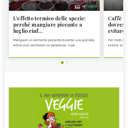
ARTICOLO
L'effetto termico delle spezie:
Caffè a
perché mangiare piccante a
dovresti
luglio rinf...
evitare i
Mangiare un alimento piccante durante una giornata
Per molti il c
estiva può sembrare un paradosso: il pe...
azione, ancor