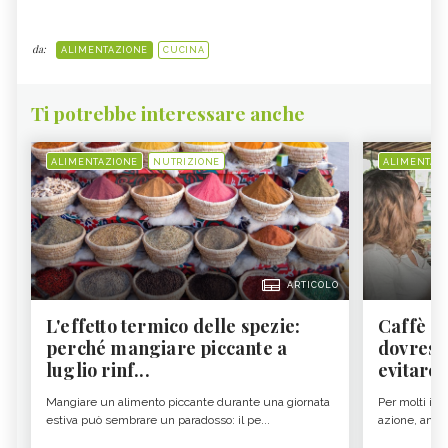
da:
ALIMENTAZIONE
CUCINA
Ti potrebbe interessare anche
ALIMENTAZIONE
NUTRIZIONE
ALIMENTAZ
ARTICOLO
L'effetto termico delle spezie:
Caffè a
perché mangiare piccante a
dovresti
luglio rinf...
evitare i
Mangiare un alimento piccante durante una giornata
Per molti il c
estiva può sembrare un paradosso: il pe...
azione, ancor