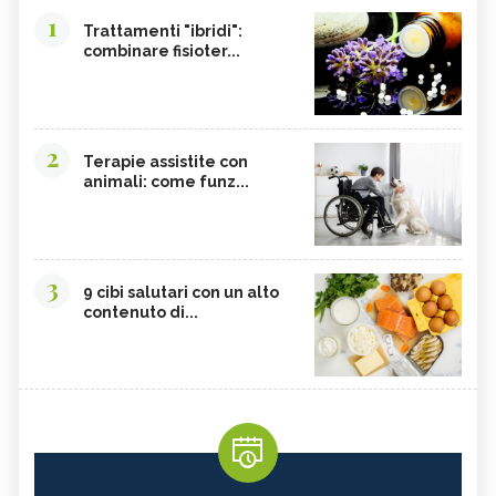
1
Trattamenti "ibridi":
combinare fisioter...
2
Terapie assistite con
animali: come funz...
3
9 cibi salutari con un alto
contenuto di...