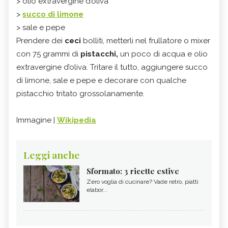
> olio extravergine d’oliva
>
succo di limone
> sale e pepe
Prendere dei
ceci
bolliti, metterli nel frullatore o mixer
con 75 grammi di
pistacchi,
un poco di acqua e olio
extravergine d’oliva. Tritare il tutto, aggiungere succo
di limone, sale e pepe e decorare con qualche
pistacchio tritato grossolanamente.
Immagine |
Wikipedia
Leggi anche
Sformato: 3 ricette estive
Zero voglia di cucinare? Vade retro, piatti
elabor...