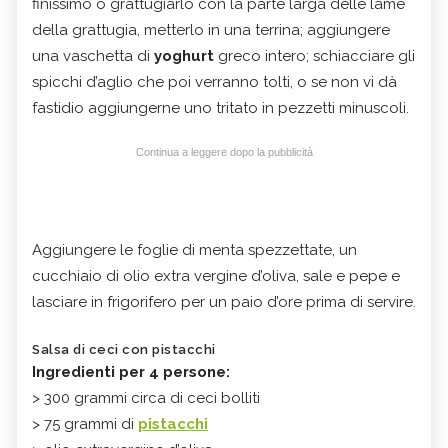
finissimo o grattugiarlo con la parte larga delle lame
della grattugia, metterlo in una terrina; aggiungere
una vaschetta di
yoghurt
greco intero; schiacciare gli
spicchi d’aglio che poi verranno tolti, o se non vi dà
fastidio aggiungerne uno tritato in pezzetti minuscoli.
Continua a leggere dopo la pubblicità
Aggiungere le foglie di menta spezzettate, un
cucchiaio di olio extra vergine d’oliva, sale e pepe e
lasciare in frigorifero per un paio d’ore prima di servire.
Salsa di ceci con pistacchi
Ingredienti per 4 persone:
> 300 grammi circa di ceci bolliti
> 75 grammi di
pistacchi