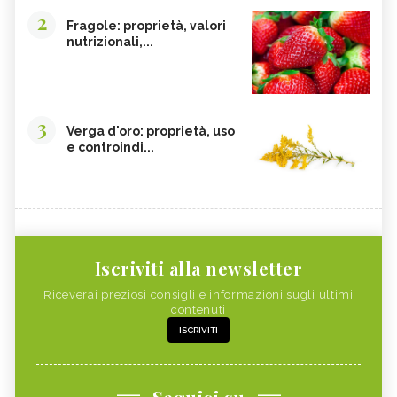
2
Fragole: proprietà, valori
nutrizionali,...
3
Verga d'oro: proprietà, uso
e controindi...
Iscriviti alla newsletter
Riceverai preziosi consigli e informazioni sugli ultimi
contenuti
ISCRIVITI