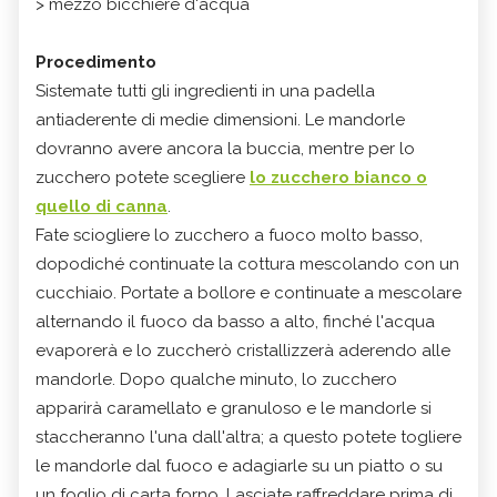
> mezzo bicchiere d'acqua
Procedimento
Sistemate tutti gli ingredienti in una padella
antiaderente di medie dimensioni. Le mandorle
dovranno avere ancora la buccia, mentre per lo
zucchero potete scegliere
lo zucchero bianco o
quello di canna
.
Fate sciogliere lo zucchero a fuoco molto basso,
dopodiché continuate la cottura mescolando con un
cucchiaio. Portate a bollore e continuate a mescolare
alternando il fuoco da basso a alto, finché l'acqua
evaporerà e lo zuccherò cristallizzerà aderendo alle
mandorle. Dopo qualche minuto, lo zucchero
apparirà caramellato e granuloso e le mandorle si
staccheranno l'una dall'altra; a questo potete togliere
le mandorle dal fuoco e adagiarle su un piatto o su
un foglio di carta forno. Lasciate raffreddare prima di