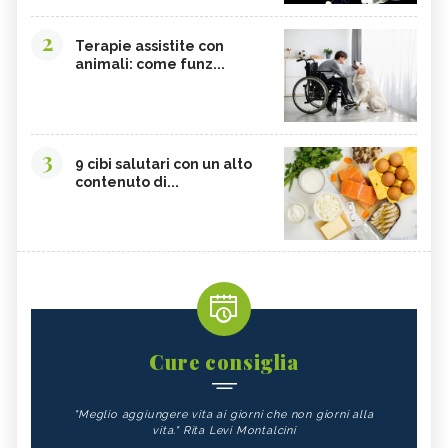
2
Terapie assistite con
animali: come funz...
3
9 cibi salutari con un alto
contenuto di...
Cure consiglia
"Meglio aggiungere vita ai giorni che non giorni alla
vita." Rita Levi Montalcini