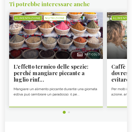
Ti potrebbe interessare anche
ALIMENTAZIONE
NUTRIZIONE
ALIMENTAZ
ARTICOLO
L'effetto termico delle spezie:
Caffè a
perché mangiare piccante a
dovresti
luglio rinf...
evitare i
Mangiare un alimento piccante durante una giornata
Per molti il c
estiva può sembrare un paradosso: il pe...
azione, ancor