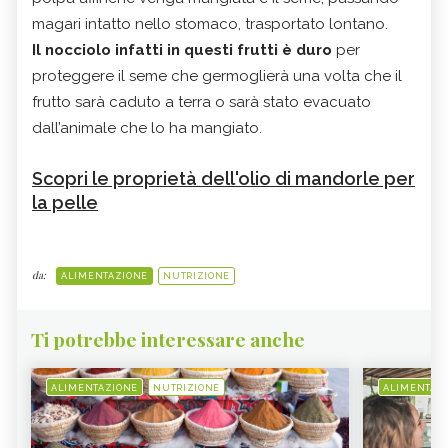
magari intatto nello stomaco, trasportato lontano.
Il nocciolo infatti in questi frutti è duro
per
proteggere il seme che germoglierà una volta che il
frutto sarà caduto a terra o sarà stato evacuato
dall’animale che lo ha mangiato.
Scopri le proprietà dell'olio di mandorle per
la pelle
da:
ALIMENTAZIONE
NUTRIZIONE
Ti potrebbe interessare anche
ALIMENTAZIONE
NUTRIZIONE
ALIMENTAZ