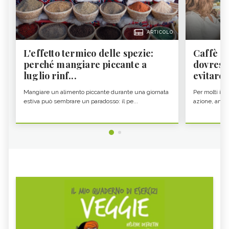
ARTICOLO
L'effetto termico delle spezie:
Caffè a
perché mangiare piccante a
dovresti
luglio rinf...
evitare i
Mangiare un alimento piccante durante una giornata
Per molti il c
estiva può sembrare un paradosso: il pe...
azione, ancor