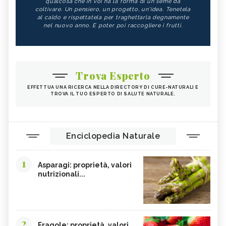
qualcosa che in voi ha la forma di un seme da
coltivare. Un pensiero, un progetto, un'idea. Tenetela
al caldo e rispettatela per traghettarla degnamente
nel nuovo anno. E poter poi raccogliere i frutti.
Trova Esperto
EFFETTUA UNA RICERCA NELLA DIRECTORY DI CURE-NATURALI E
TROVA IL TUO ESPERTO DI SALUTE NATURALE.
Enciclopedia Naturale
1
Asparagi: proprietà, valori
nutrizionali...
2
Fragole: proprietà, valori