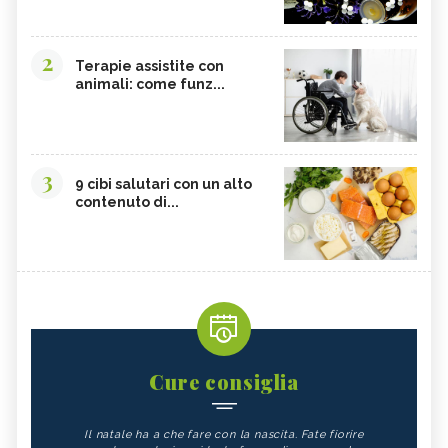
2
Terapie assistite con
animali: come funz...
3
9 cibi salutari con un alto
contenuto di...
Cure consiglia
Il natale ha a che fare con la nascita. Fate fiorire