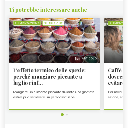
Ti potrebbe interessare anche
ALIMENTAZIONE
NUTRIZIONE
ALIMENTAZ
ARTICOLO
L'effetto termico delle spezie:
Caffè a
perché mangiare piccante a
dovresti
luglio rinf...
evitare i
Mangiare un alimento piccante durante una giornata
Per molti il c
estiva può sembrare un paradosso: il pe...
azione, ancor