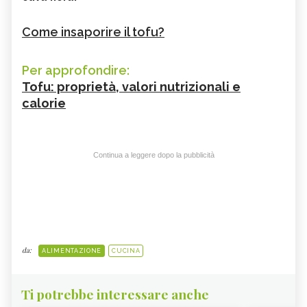
Come insaporire il tofu?
Per approfondire:
Tofu: proprietà, valori nutrizionali e
calorie
Continua a leggere dopo la pubblicità
da:
ALIMENTAZIONE
CUCINA
Ti potrebbe interessare anche