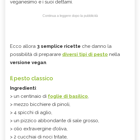
veganesimo e i suoi dettami.
Continua a leggere dopo la pubblicità
Ecco allora
3 semplice ricette
che danno la
possibilità di preparare
diversi tipi di pesto
nella
versione vegan
.
Il pesto classico
Ingredienti
:
> un centinaio di
foglie di basilico
,
> mezzo bicchiere di pinoli,
> 4 spicchi di aglio,
> un pizzico abbondante di sale grosso,
> olio extravergine d’oliva,
> 2 cucchiai di noci tritate,