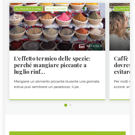
ALIMENTAZIONE
NUTRIZIONE
ALIMENTAZ
ARTICOLO
L'effetto termico delle spezie:
Caffè a
perché mangiare piccante a
dovresti
luglio rinf...
evitare i
Mangiare un alimento piccante durante una giornata
Per molti il c
estiva può sembrare un paradosso: il pe...
azione, ancor