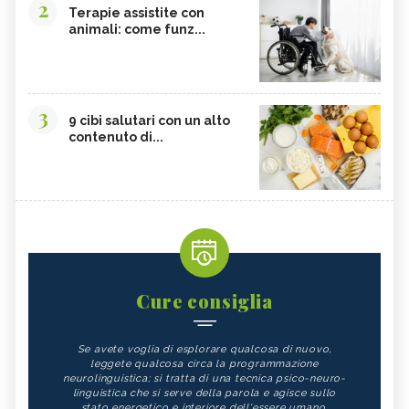
2
Terapie assistite con
animali: come funz...
3
9 cibi salutari con un alto
contenuto di...
Cure consiglia
Se avete voglia di esplorare qualcosa di nuovo,
leggete qualcosa circa la programmazione
neurolinguistica; si tratta di una tecnica psico-neuro-
linguistica che si serve della parola e agisce sullo
stato energetico e interiore dell'essere umano.