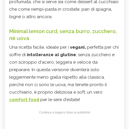
profumata, che si serve sia come dessert al cucchiaio
che come riempi-pasta in crostate, pan di spagna,
bignè o altro ancora.
Minimal lemon curd, senza burro, zucchero,
né uova
Una ricetta facile, ideale per i
vegani,
perfetta per chi
soffre di
intolleranze al glutine
, senza zucchero e
con sciroppo d'acero, leggera e veloce da
preparare. In questa versione diventerà solo
leggermente meno gialla rispetto alla classica,
perchè non ci sono le uova, ma tenete pronto il
cucchiaino, è proprio deliziosa e soft, un vero
comfort food
per le sere d'estate!
Continua a leggere dopo la pubblicità