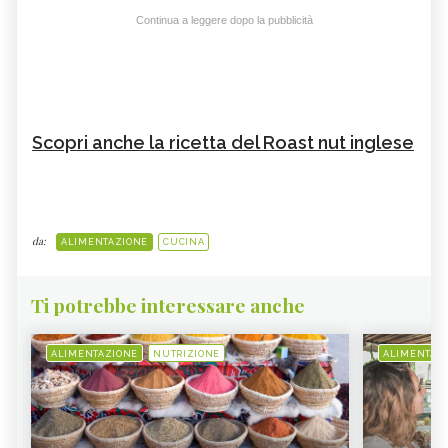
Continua a leggere dopo la pubblicità
Scopri anche la ricetta del Roast nut inglese
da:
ALIMENTAZIONE
CUCINA
Ti potrebbe interessare anche
ALIMENTAZIONE
NUTRIZIONE
ALIMENTAZ