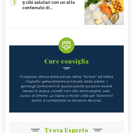
3
9 cibi salutari con un alto
contenuto di...
Cure consiglia
Il luppolo deriva dalla parola latina "humus" ed indica
l'aspetto generalmente prostrato della pianta. I
germogli primaverili di questa pianta possono essere
lessati in acqua, conditi con olio extravergine, sale,
succo di limone. La tisana è molto utile per favorire il
sonno e combattere la tensione nervosa.
Trova Esperto