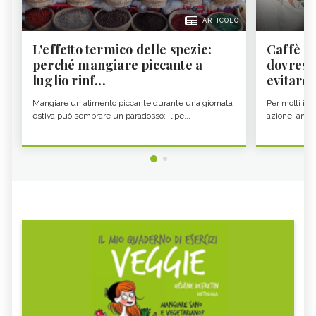
ARTICOLO
L'effetto termico delle spezie:
Caffè a
perché mangiare piccante a
dovresti
luglio rinf...
evitare i
Mangiare un alimento piccante durante una giornata
Per molti il c
estiva può sembrare un paradosso: il pe...
azione, ancor