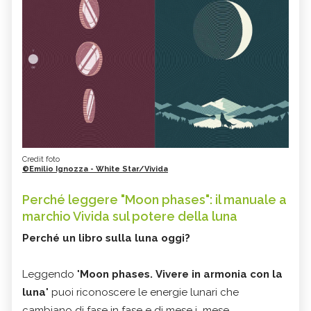
Credit foto
©Emilio Ignozza - White Star/Vivida
Perché leggere "Moon phases": il manuale a
marchio Vivida sul potere della luna
Perché un libro sulla luna oggi?
Leggendo "
Moon phases. Vivere in armonia con la
luna
" puoi riconoscere le energie lunari che
cambiano di fase in fase e di mese i mese.