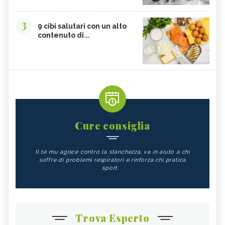
3
9 cibi salutari con un alto
contenuto di...
Cure consiglia
Il tè mu agisce contro la stanchezza, va in aiuto a chi
soffre di problemi respiratori e rinforza chi pratica
sport.
Trova Esperto