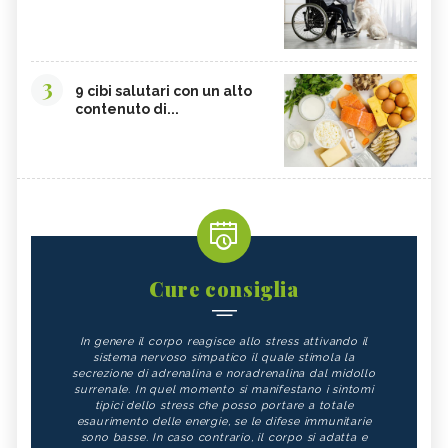
3
9 cibi salutari con un alto
contenuto di...
Cure consiglia
In genere il corpo reagisce allo stress attivando il
sistema nervoso simpatico il quale stimola la
secrezione di adrenalina e noradrenalina dal midollo
surrenale. In quel momento si manifestano i sintomi
tipici dello stress che posso portare a totale
esaurimento delle energie, se le difese immunitarie
sono basse. In caso contrario, il corpo si adatta e