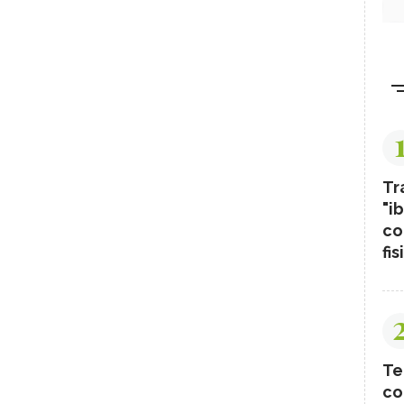
Tr
"ib
co
fis
Te
co