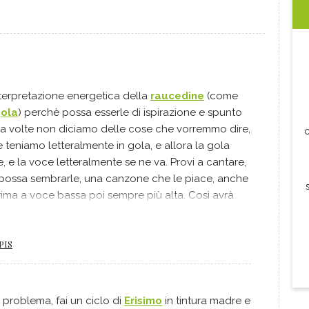
'interpretazione energetica della
raucedine
(come
gola
) perchè possa esserle di ispirazione e spunto
: a volte non diciamo delle cose che vorremmo dire,
c
e teniamo letteralmente in gola, e allora la gola
, e la voce letteralmente se ne va. Provi a cantare,
possa sembrarle, una canzone che le piace, anche
rima a voce bassa poi sempre più alta. Così avrà
tangenzialmente quello che le è rimasto non detto
o piano provi a dire ciò che avrebbe voluto dire e
PIS
entro.
o problema, fai un ciclo di
Erisimo
in tintura madre e