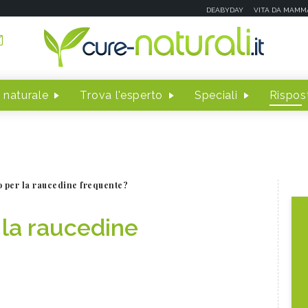
DEABYDAY
VITA DA MAMM
 naturale
Trova l'esperto
Speciali
Rispost
o per la raucedine frequente?
 la raucedine