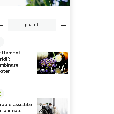
I più letti
1
attamenti
ridi":
mbinare
ioter...
2
rapie assistite
n animali: