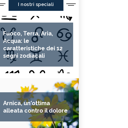
I nostri speciali
Fuoco, Terra, Aria,
Acqua: le
caratteristiche dei 12
segni zodiacali
Arnica, un'ottima
alleata contro il dolore