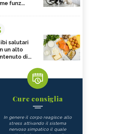
me funz...
3
ibi salutari
n un alto
ntenuto di...
Cure consiglia
In genere il corpo reagisce allo
stress attivando il sistema
nervoso simpatico il quale