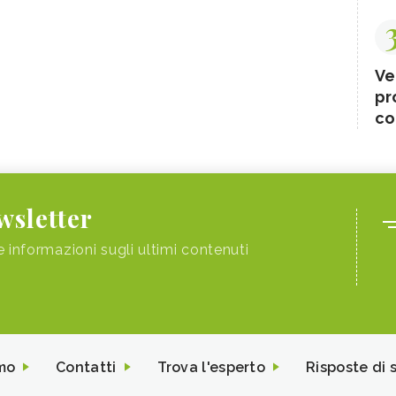
Ve
pr
co
ewsletter
e informazioni sugli ultimi contenuti
mo
Contatti
Trova l'esperto
Risposte di 