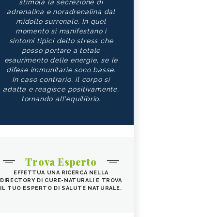
stimola la secrezione di
adrenalina e noradrenalina dal
midollo surrenale. In quel
momento si manifestano i
sintomi tipici dello stress che
posso portare a totale
esaurimento delle energie, se le
difese immunitarie sono basse.
In caso contrario, il corpo si
adatta e reagisce positivamente,
tornando all'equilibrio.
Trova Esperto
EFFETTUA UNA RICERCA NELLA
DIRECTORY DI CURE-NATURALI E TROVA
IL TUO ESPERTO DI SALUTE NATURALE.