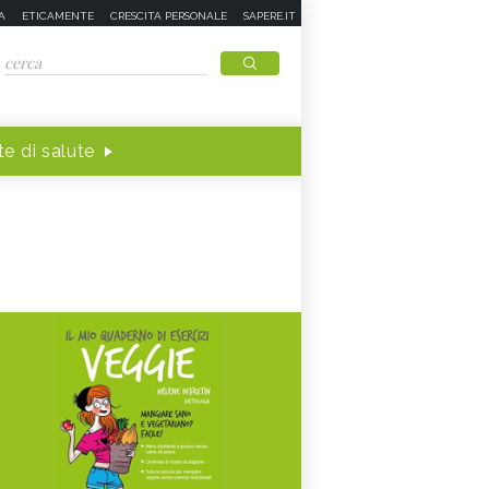
A
ETICAMENTE
CRESCITA PERSONALE
SAPERE.IT
e di salute