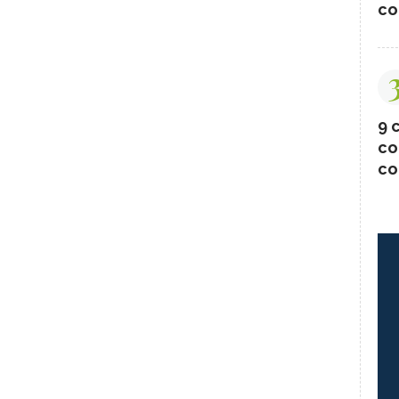
co
9 c
co
co