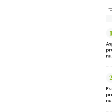
As
pr
nut
Fr
pr
nut