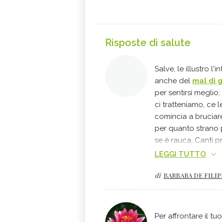
Risposte di salute
Salve, le illustro l
anche del
mal di 
per sentirsi meglio
ci tratteniamo, ce l
comincia a bruciare
per quanto strano 
se è rauca. Canti p
modo di esprimere 
LEGGI TUTTO
in gola. E poi pian
di
BARBARA DE FILIP
ha invece tenuto d
Per affrontare il tu