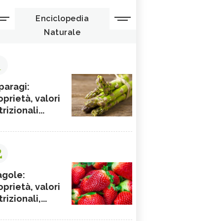
Enciclopedia
Naturale
1
paragi:
oprietà, valori
rizionali...
2
agole:
oprietà, valori
rizionali,...