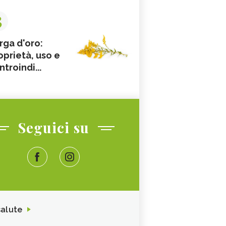
3
rga d'oro:
oprietà, uso e
ntroindi...
Seguici su
salute