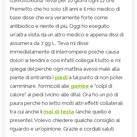
(Levofloxicina Teva) per 10 giorni ogni 12 ore.
Premetto che ho solo 18 anni e il mio medico di
base disse che era veramente forte come
antibiotico e niente di più. Oggi ho eseguito
un'altra visita da un altro medico e appena dissi di
assumera da 7 gg L. Teva mi disse
immediatamente di interrompere poichè causa
dolori ai tendini e così infatti collegai il tutto e mi
spiegai del perchè ogni mattina avessi male alla
piante di entrambi i
piedi
a tal punto di non poter
camminare, formicolii alle
gambe
e "colpi di
calore" ai piedi (vicino alle dita). Ora ho un pò di
paura perchè ho letto molti altri effetti collaterali
tra cui anche il
mal di testa
(anche quello è
presente). Volevo chiedere qualche consiglio al
riguardo e un'opinione. Grazie e cordiali saluti.