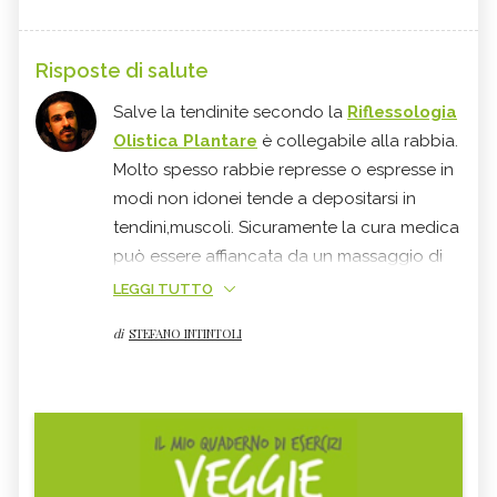
Risposte di salute
Salve la tendinite secondo la
Riflessologia
Olistica Plantare
è collegabile alla rabbia.
Molto spesso rabbie represse o espresse in
modi non idonei tende a depositarsi in
tendini,muscoli. Sicuramente la cura medica
può essere affiancata da un massaggio di
riflessologia plantare che riesca a stimolare
LEGGI TUTTO
rilassamento prima psicologico e di
di
STEFANO INTINTOLI
conseguenza tendine. Saluti