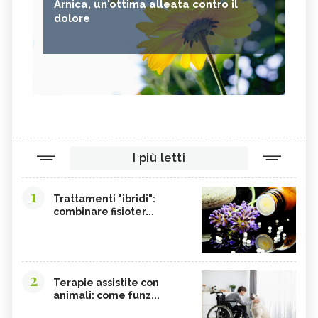
Arnica, un'ottima alleata contro il
dolore
I più letti
1
Trattamenti "ibridi":
combinare fisioter...
2
Terapie assistite con
animali: come funz...