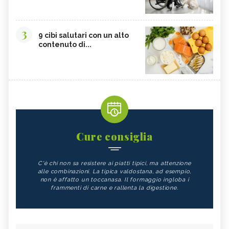
3
9 cibi salutari con un alto
contenuto di...
Cure consiglia
C'è chi non sa resistere ai piatti tipici, ma attenzione
alle combinazioni. La tipica valdostana, ad esempio,
non è affatto un toccanasa. Il formaggio ingloba i
frammenti di carne e rallenta la digestione.