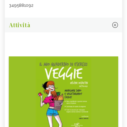
3495881092
Attività