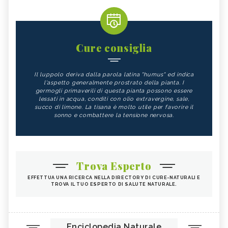
Cure consiglia
Il luppolo deriva dalla parola latina "humus" ed indica
l'aspetto generalmente prostrato della pianta. I
germogli primaverili di questa pianta possono essere
lessati in acqua, conditi con olio extravergine, sale,
succo di limone. La tisana è molto utile per favorire il
sonno e combattere la tensione nervosa.
Trova Esperto
EFFETTUA UNA RICERCA NELLA DIRECTORY DI CURE-NATURALI E
TROVA IL TUO ESPERTO DI SALUTE NATURALE.
Enciclopedia Naturale