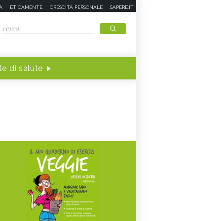
A
ETICAMENTE
CRESCITA PERSONALE
SAPERE.IT
e di salute