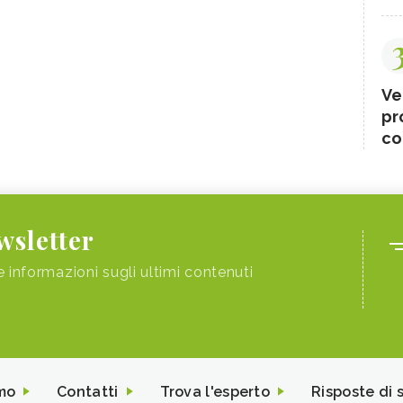
Ve
pr
co
ewsletter
e informazioni sugli ultimi contenuti
mo
Contatti
Trova l'esperto
Risposte di 