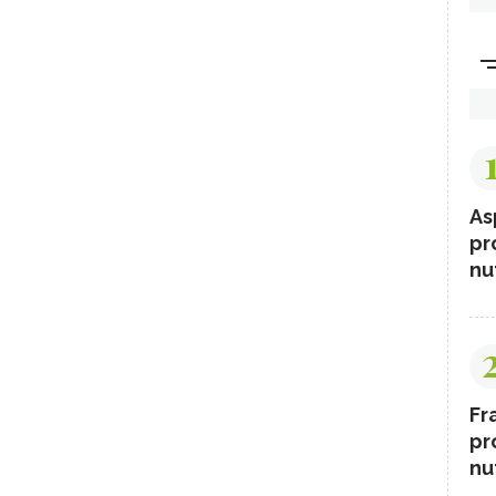
As
pr
nut
Fr
pr
nut