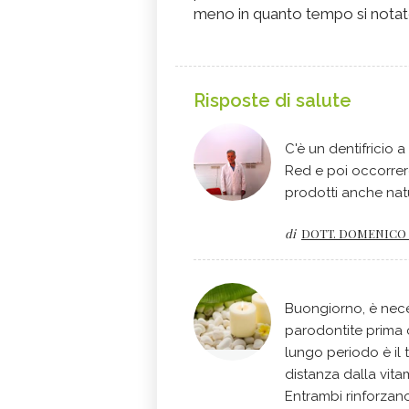
meno in quanto tempo si notato
Risposte di salute
C'è un dentifricio 
Red e poi occorrer
prodotti anche natur
di
DOTT. DOMENICO
Buongiorno, è nece
parodontite prima c
lungo periodo è il t
distanza dalla vi
Entrambi rinforzano