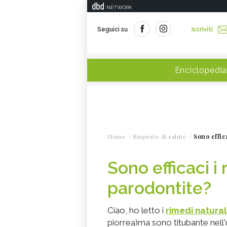
NETWORK
Seguici su
Iscriviti
Enciclopedia
Home
Risposte di salute
Sono effic
Sono efficaci i 
parodontite?
Ciao, ho letto i
rimedi natural
piorrea)ma sono titubante nell