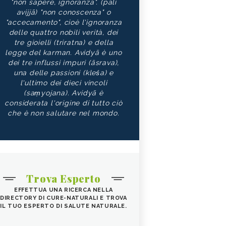
"non sapere, ignoranza". (pāli
avijjā) "non conoscenza" o
"accecamento", cioè l'ignoranza
delle quattro nobili verità, dei
tre gioielli (triratna) e della
legge del karman. Avidyā è uno
dei tre influssi impuri (āsrava),
una delle passioni (kleśa) e
l'ultimo dei dieci vincoli
(saṃyojana). Avidyā è
considerata l'origine di tutto ciò
che è non salutare nel mondo.
Trova Esperto
EFFETTUA UNA RICERCA NELLA
DIRECTORY DI CURE-NATURALI E TROVA
IL TUO ESPERTO DI SALUTE NATURALE.