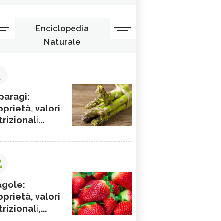
Enciclopedia
Naturale
1
paragi:
oprietà, valori
rizionali...
2
agole:
oprietà, valori
rizionali,...