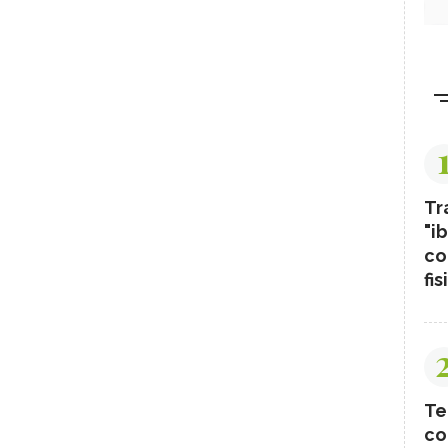
Tr
"ib
co
fis
Te
co