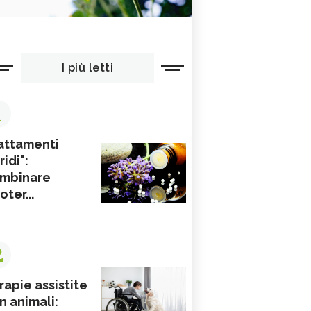
I più letti
1
attamenti
ridi":
mbinare
ioter...
2
rapie assistite
n animali: