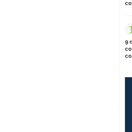
co
9 c
co
co