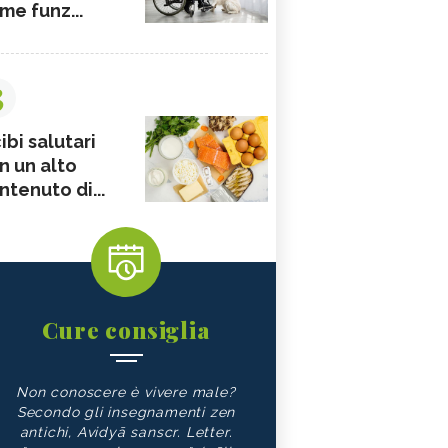
me funz...
3
ibi salutari
n un alto
ntenuto di...
Cure consiglia
Non conoscere è vivere male?
Secondo gli insegnamenti zen
antichi, Avidyā sanscr. Letter.