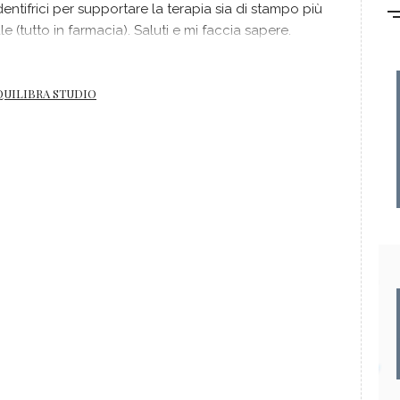
tifrici per supportare la terapia sia di stampo più
 (tutto in farmacia). Saluti e mi faccia sapere.
ropata
QUILIBRA STUDIO