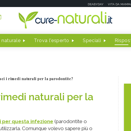
DEABYDAY
VITA DA MAMM
 naturale
Trova l'esperto
Speciali
Rispost
aci i rimedi naturali per la parodontite?
rimedi naturali per la
i per questa infezione
(parodontite o
'utilizzarla. Comunque volevo sapere più o