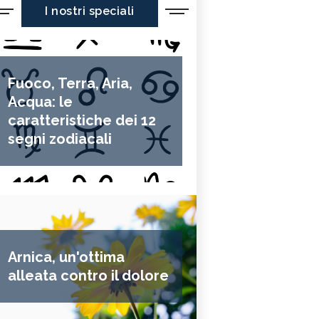
I nostri speciali
Fuoco, Terra, Aria,
Acqua: le
caratteristiche dei 12
segni zodiacali
Arnica, un'ottima
alleata contro il dolore