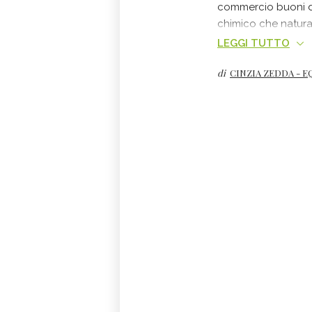
commercio buoni den
chimico che naturale
Cinzia Zedda natu
LEGGI TUTTO
di
CINZIA ZEDDA - E