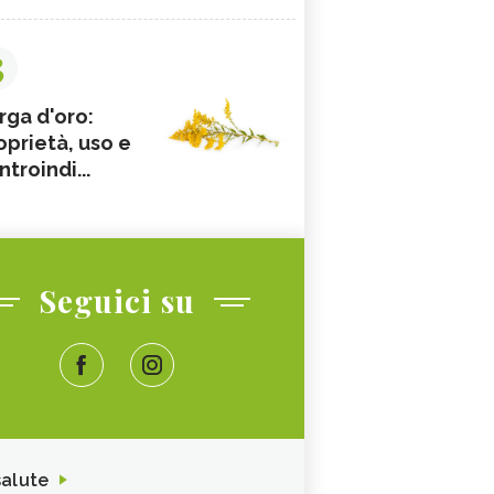
3
rga d'oro:
oprietà, uso e
ntroindi...
Seguici su
salute