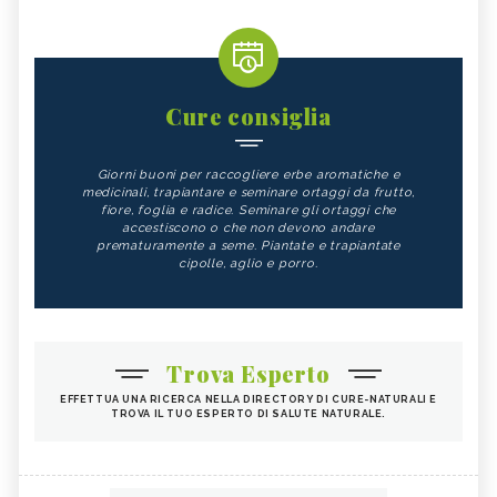
Cure consiglia
Giorni buoni per raccogliere erbe aromatiche e
medicinali, trapiantare e seminare ortaggi da frutto,
fiore, foglia e radice. Seminare gli ortaggi che
accestiscono o che non devono andare
prematuramente a seme. Piantate e trapiantate
cipolle, aglio e porro.
Trova Esperto
EFFETTUA UNA RICERCA NELLA DIRECTORY DI CURE-NATURALI E
TROVA IL TUO ESPERTO DI SALUTE NATURALE.