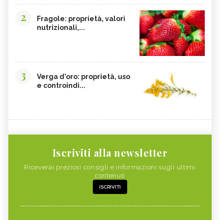
2
Fragole: proprietà, valori
nutrizionali,...
3
Verga d'oro: proprietà, uso
e controindi...
Iscriviti alla newsletter
Riceverai preziosi consigli e informazioni sugli ultimi
contenuti
ISCRIVITI