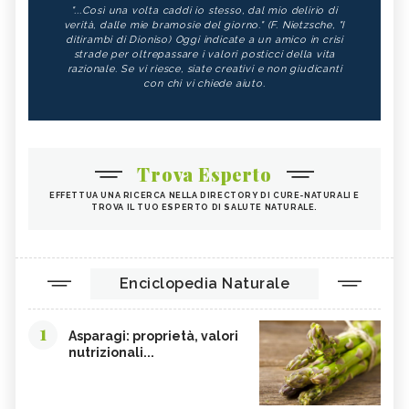
"...Così una volta caddi io stesso, dal mio delirio di
verità, dalle mie bramosie del giorno." (F. Nietzsche, "I
ditirambi di Dioniso) Oggi indicate a un amico in crisi
strade per oltrepassare i valori posticci della vita
razionale. Se vi riesce, siate creativi e non giudicanti
con chi vi chiede aiuto.
Trova Esperto
EFFETTUA UNA RICERCA NELLA DIRECTORY DI CURE-NATURALI E
TROVA IL TUO ESPERTO DI SALUTE NATURALE.
Enciclopedia Naturale
1
Asparagi: proprietà, valori
nutrizionali...