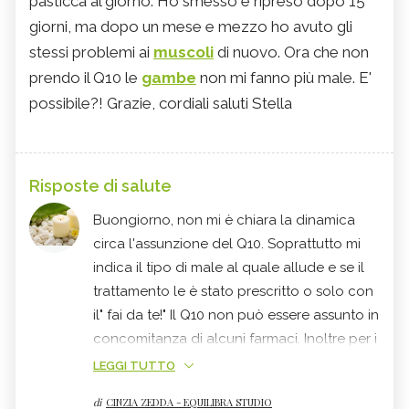
pasticca al giorno. Ho smesso e ripreso dopo 15
giorni, ma dopo un mese e mezzo ho avuto gli
stessi problemi ai
muscoli
di nuovo. Ora che non
prendo il Q10 le
gambe
non mi fanno più male. E'
possibile?! Grazie, cordiali saluti Stella
Risposte di salute
Buongiorno, non mi è chiara la dinamica
circa l'assunzione del Q10. Soprattutto mi
indica il tipo di male al quale allude e se il
trattamento le è stato prescritto o solo con
il" fai da te!" Il Q10 non può essere assunto in
concomitanza di alcuni farmaci. Inoltre per i
dolori muscolari non avrei scelto questo ma
LEGGI TUTTO
ci sono altri rimedi più performanti. a meno
di
CINZIA ZEDDA - EQUILIBRA STUDIO