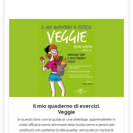
che non sia per uso sportivo. IL Q10
presenta disturbi gastrici come uno degli
effetti collaterali. Cordiali saluti Cinzia
Zedda
naturopata
iridologa
Il mio quaderno di esercizi.
Veggie
In questo libro, con la guida di una dietologa, apprenderete in
modo efficace come eliminare dalla tavola carne e pesce per
sostituirli con proteine di alta qualità, senza alcun rischio di