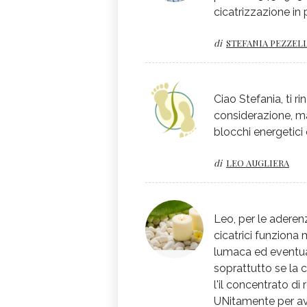
cicatrizzazione i
di
STEFANIA PEZZEL
Ciao Stefania, ti ri
considerazione, ma
blocchi energetici 
di
LEO AUGLIERA
Leo, per le aderenz
cicatrici funziona
lumaca ed eventua
soprattutto se la 
l'il concentrato d
UNitamente per av