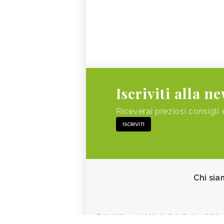
Iscriviti alla n
Riceverai preziosi consigli 
ISCRIVITI
Chi sia
© 2026 Copyright Media Data Factory S.R.L. - 