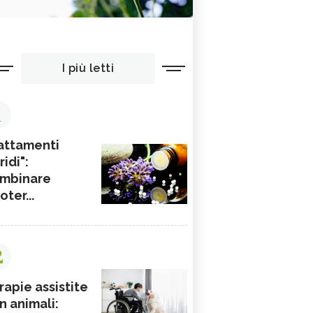
I più letti
1
attamenti
ridi":
mbinare
ioter...
2
rapie assistite
n animali: