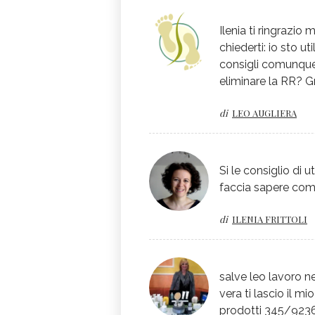
Ilenia ti ringrazio
chiederti: io sto 
consigli comunque 
eliminare la RR? G
di
LEO AUGLIERA
Si le consiglio di 
faccia sapere come
di
ILENIA FRITTOLI
salve leo lavoro n
vera ti lascio il m
prodotti 345/9236