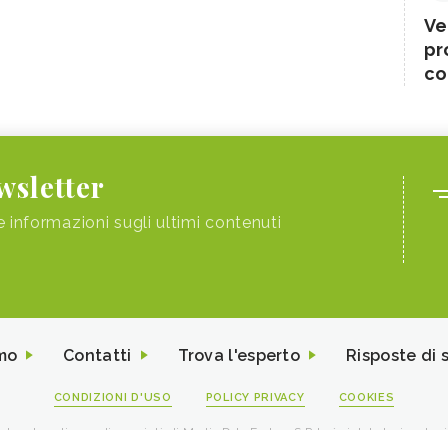
Ve
pr
co
ewsletter
e informazioni sugli ultimi contenuti
mo
Contatti
Trova l'esperto
Risposte di 
CONDIZIONI D'USO
POLICY PRIVACY
COOKIES
I contenuti sono di proprietà di Media Data Factory S.R.L, è vietata la riproduz
viale Sarca 226 Milano 20126 - PI/CF 09595010969