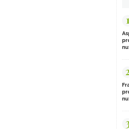
As
pr
nut
Fr
pr
nut