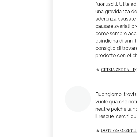
fuoriusciti. Utile
una gravidanza dell
aderenza causate d
causare svariati p
come sempre accad
quindicina di anni 
consiglio di trovar
prodotto con etic
di
CINZIA ZEDDA - E
Buongiorno, trovi 
vuole qualche notiz
neutre poichè la n
il rescue, cerchi 
di
DOTT.SSA ORSETTI