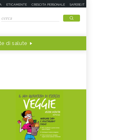
A
ETICAMENTE
CRESCITA PERSONALE
SAPERE.IT
e di salute