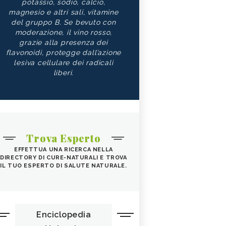
potassio, sodio, calcio,
magnesio e altri sali, vitamine
del gruppo B. Se bevuto con
moderazione, il vino rosso,
grazie alla presenza dei
flavonoidi, protegge dall’azione
lesiva cellulare dei radicali
liberi.
Trova Esperto
EFFETTUA UNA RICERCA NELLA
DIRECTORY DI CURE-NATURALI E TROVA
IL TUO ESPERTO DI SALUTE NATURALE.
Enciclopedia