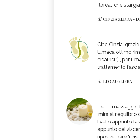
floreali che stai gi
di
CINZIA ZEDDA - E
Ciao Cinzia, grazie 
lumaca ottimo rim
cicatrici :) , per 
trattamento fascia
di
LEO AUGLIERA
Leo, il massaggio 
,mira al riequiibri
livello appunto fasc
appunto dei visceri
riposizionare "i vi