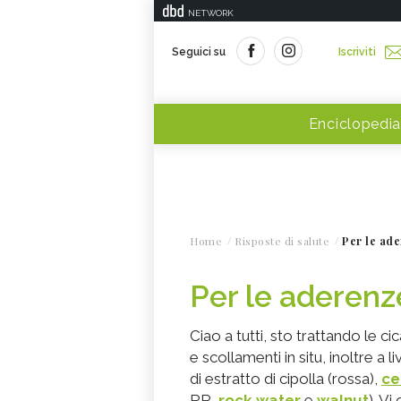
NETWORK
Seguici su
Iscriviti
Enciclopedia
Home
Risposte di salute
Per le ade
Per le aderenze
Ciao a tutti, sto trattando le ci
e scollamenti in situ, inoltre a
di estratto di cipolla (rossa),
ce
RR,
rock water
e
walnut
). V