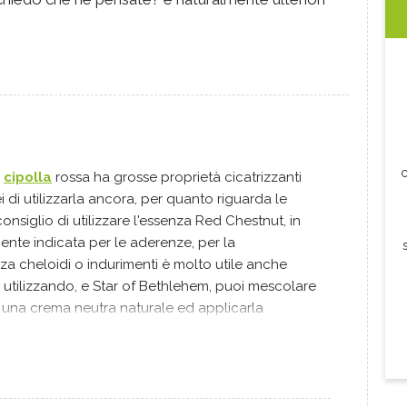
c
a
cipolla
rossa ha grosse proprietà cicatrizzanti
ei di utilizzarla ancora, per quanto riguarda le
 consiglio di utilizzare l'essenza Red Chestnut, in
nte indicata per le aderenze, per la
za cheloidi o indurimenti è molto utile anche
 utilizzando, e Star of Bethlehem, puoi mescolare
una crema neutra naturale ed applicarla
ne interessate 2 volte al giorno. Questo ti potrà
attami pure per ulteriori chiarimenti in merito Un