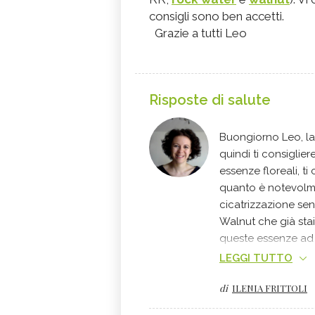
consigli sono ben accetti.
Grazie a tutti Leo
Risposte di salute
Buongiorno Leo, l
quindi ti consiglier
essenze floreali, ti
quanto è notevolme
cicatrizzazione sen
Walnut che già stai
queste essenze ad 
localmente sulle zo
LEGGI TUTTO
aiutare molto, cont
di
ILENIA FRITTOLI
caro saluto