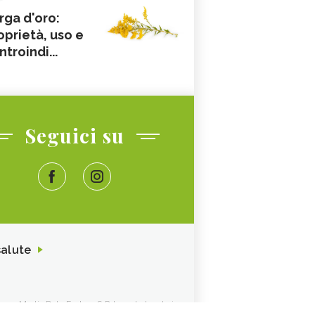
rga d'oro:
oprietà, uso e
ntroindi...
Seguici su
salute
ione. Media Data Factory S.R.L. sede legale in