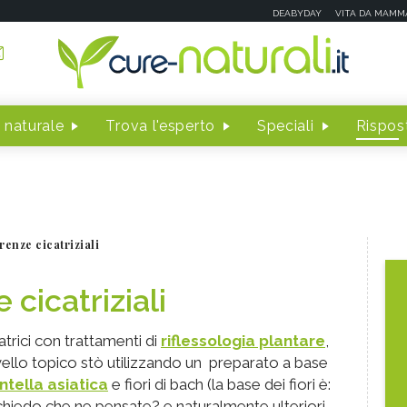
DEABYDAY
VITA DA MAMM
 naturale
Trova l'esperto
Speciali
Rispost
renze cicatriziali
 cicatriziali
catrici con trattamenti di
riflessologia plantare
,
 livello topico stò utilizzando un preparato a base
ntella asiatica
e fiori di bach (la base dei fiori è:
i chiedo che ne pensate? e naturalmente ulteriori