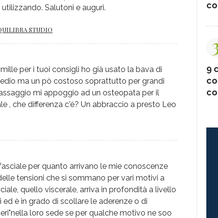
co
à utilizzando. Salutoni e auguri.
QUILIBRA STUDIO
9 c
mille per i tuoi consigli ho già usato la bava di
co
edio ma un pò costoso soprattutto per grandi
co
il massaggio mi appoggio ad un osteopata per il
le , che differenza c'è? Un abbraccio a presto Leo
fasciale per quanto arrivano le mie conoscenze
o delle tensioni che si sommano per vari motivi a
iale, quello viscerale, arriva in profondità a livello
 ed è in grado di scollare le aderenze o di
sceri"nella loro sede se per qualche motivo ne soo