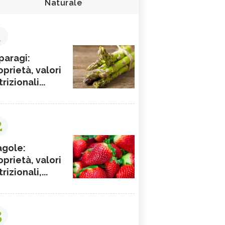
Naturale
1
paragi:
oprietà, valori
rizionali...
2
agole:
oprietà, valori
rizionali,...
3