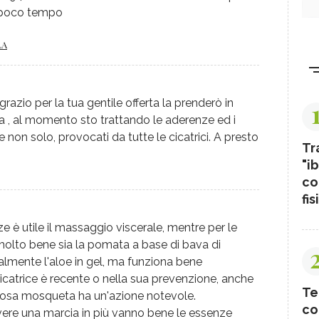
n poco tempo
LA
ngrazio per la tua gentile offerta la prenderò in
 , al momento sto trattando le aderenze ed i
e non solo, provocati da tutte le cicatrici. A presto
Tr
"ib
co
fis
e è utile il massaggio viscerale, mentre per le
 molto bene sia la pomata a base di bava di
lmente l'aloe in gel, ma funziona bene
cicatrice è recente o nella sua prevenzione, anche
Te
i rosa mosqueta ha un'azione notevole.
co
ere una marcia in più vanno bene le essenze