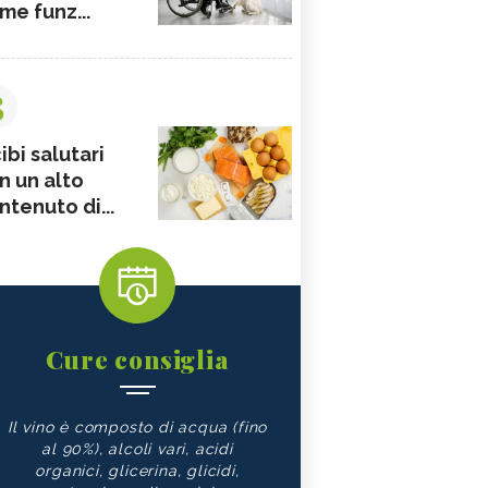
me funz...
3
ibi salutari
n un alto
ntenuto di...
Cure consiglia
Il vino è composto di acqua (fino
al 90%), alcoli vari, acidi
organici, glicerina, glicidi,