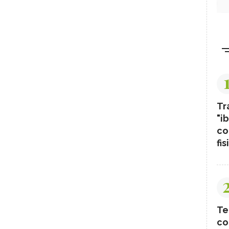
Tr
"ib
co
fis
Te
co