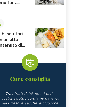
me funz...
3
ibi salutari
n un alto
ntenuto di...
Cure consiglia
Tra i frutti dolci alleati della
vostra salute ricordiamo banane,
kaki, pesche secche, albicocche