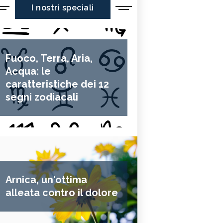
I nostri speciali
Fuoco, Terra, Aria,
Acqua: le
caratteristiche dei 12
segni zodiacali
Arnica, un'ottima
alleata contro il dolore