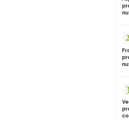
pr
nut
Fr
pr
nut
Ve
pr
co