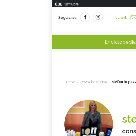
NETWORK
Seguici su
Iscriviti
Enciclopedia
Home
Trova l'esperto
stefania pez
st
cons