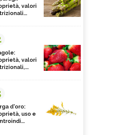
oprietà, valori
rizionali...
2
agole:
oprietà, valori
rizionali,...
3
rga d'oro:
oprietà, uso e
ntroindi...