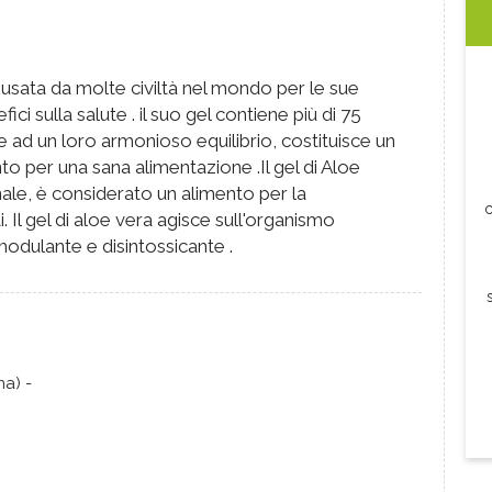
sata da molte civiltà nel mondo per le sue
fici sulla salute . il suo gel contiene più di 75
zie ad un loro armonioso equilibrio, costituisce un
o per una sana alimentazione .Il gel di Aloe
onale, è considerato un alimento per la
c
 Il gel di aloe vera agisce sull'organismo
dulante e disintossicante .
a) -