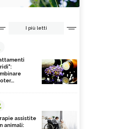
I più letti
1
attamenti
ridi":
mbinare
ioter...
2
rapie assistite
n animali: