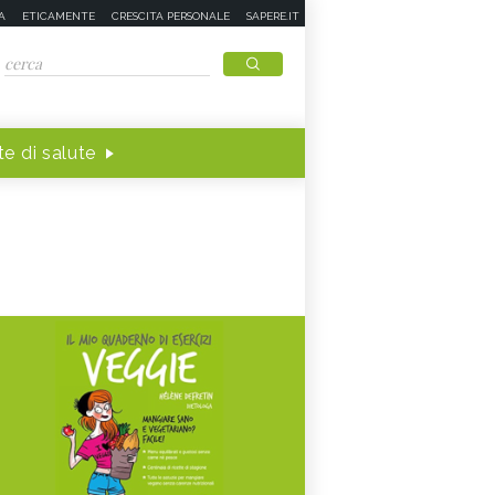
A
ETICAMENTE
CRESCITA PERSONALE
SAPERE.IT
e di salute