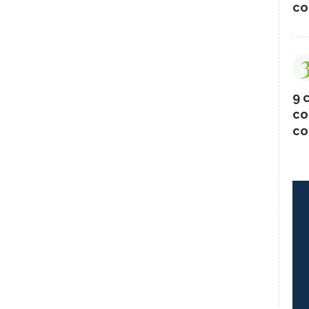
co
9 c
co
co