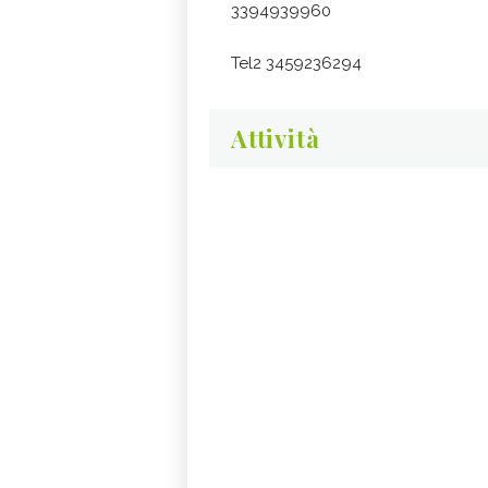
3394939960
Tel2 3459236294
Attività