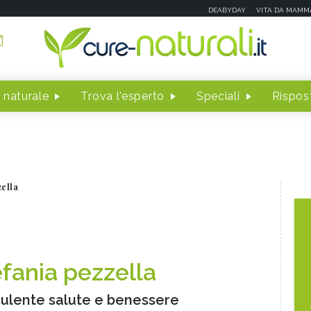
DEABYDAY
VITA DA MAMM
 naturale
Trova l'esperto
Speciali
Rispost
zella
efania pezzella
ulente salute e benessere