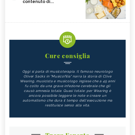
contenuto di...
Cure consiglia
Oggi si parla di musicoterapia. Il famoso neurologo
Oliver Sacks in "Musicofilia" narra la storia di Clive
Wearing, musicista e musicologo inglese che a 45 anni
fu colto da una grave infezione cerebrale che gli
causò amnesia totale. Quasi totale: per Wearing è
ancora possibile leggere le note e creare un
automatismo che dura il tempo dell'esecuzione ma
restituisce senso alla vita.