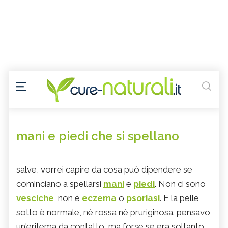
mani e piedi che si spellano
salve, vorrei capire da cosa può dipendere se
cominciano a spellarsi
mani
e
piedi
. Non ci sono
vesciche
, non è
eczema
o
psoriasi
. E la pelle
sotto è normale, nè rossa nè pruriginosa. pensavo
un'eritema da contatto, ma forse se era soltanto