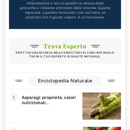
infiammazioni o non si squilibri la tenuta delle
ginocchia o l'insieme articolare della colonna. Gulpha
Vajrasana, a gambe incrociate l'una sull'altra, se
praticata con il giusto respiro, è un toccasana.
Trova Esperto
EFFETTUA UNA RICERCA NELLA DIRECTORY DI CURE-NATURALI E
TROVA IL TUO ESPERTO DI SALUTE NATURALE.
Enciclopedia Naturale
1
Asparagi: proprietà, valori
nutrizionali...