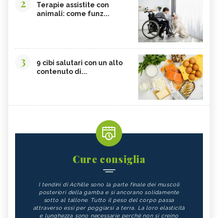
2
Terapie assistite con
animali: come funz...
3
9 cibi salutari con un alto
contenuto di...
Cure consiglia
I tendini di Achille sono la parte finale dei muscoli
posteriori della gamba e si ancorano solidamente
sotto al tallone. Tutto il peso del corpo passa
attraverso essi per poggiarsi a terra. La loro elasticità
e lunghezza sono necessarie perché non si creino