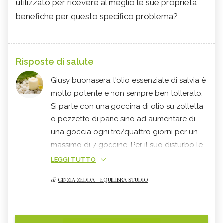
utilizzato per ricevere al meglio le sue proprietà
benefiche per questo specifico problema?
Risposte di salute
Giusy buonasera, l'olio essenziale di salvia è
molto potente e non sempre ben tollerato.
Si parte con una goccina di olio su zolletta
o pezzetto di pane sino ad aumentare di
una goccia ogni tre/quattro giorni per un
massimo di 7 goccine. Per il suo disturbo le
consiglio di aggiungere il
rubus
50 g.te
LEGGI TUTTO
matt e sera e
agnocasto
in cps una al dì. In
di
CINZIA ZEDDA - EQUILIBRA STUDIO
genere questo trattamento agisce
positivamente qualunque ne sia la causa.
Seguire per almeno tre mesi. SE dopo
questo periodo non succede nulla mi