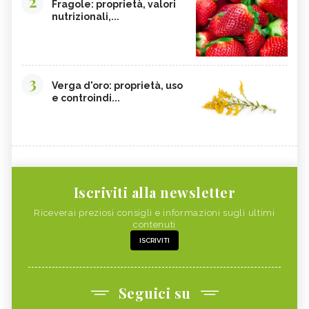
2
Fragole: proprietà, valori
nutrizionali,...
3
Verga d'oro: proprietà, uso
e controindi...
Iscriviti alla newsletter
Riceverai preziosi consigli e informazioni sugli ultimi
contenuti
ISCRIVITI
Seguici su