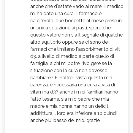
anche che d'estate vado al mare. il medico
qualche buon collega che prenda in esame
mi ha dato una cura, il farmaco è il
la sua situazione al fine di recuperare
calciferolo, due boccette al mese prese in
quanto prima uno stato di benessere
un'unica soluzione ai pasti. spero che
duraturo con una cura mirata ed efficace.
questo valore non sia il segnale di qualche
sparirà anche la stanchezza alle gambe.
altro squilibrio oppure se ci sono dei
Stia tranquilla ce la farà. Cordiali saluti
farmaci che limitano l'assorbimento di vit
Cinzia Zedda naturopata, riflessologia-
d3. a livello di medico a parte quello di
mindfulness
famiglia, a chi mi potrei rivolgere se la
situazione con la cura non dovesse
cambiare? E inoltre... vista questa mia
carenza, è necessaria una cura a vita di
vitamina d3? anche i miei familiari hanno
fatto l'esame, sia mio padre che mia
madre e mia nonna hanno un deficit,
addirittura il loro era inferiore a 10 quindi
anche piu' basso del mio. grazie