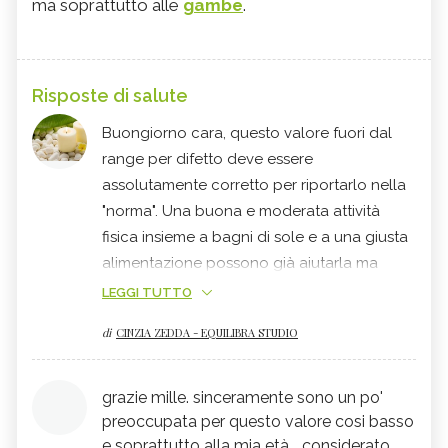
ma soprattutto alle
gambe
.
Risposte di salute
Buongiorno cara, questo valore fuori dal
range per difetto deve essere
assolutamente corretto per riportarlo nella
"norma". Una buona e moderata attività
fisica insieme a bagni di sole e a una giusta
alimentazione possono già aiutarla ma
deve anche integrare massicciamente per
LEGGI TUTTO
via orale coni minerali e vitamine idone alla
di
CINZIA ZEDDA - EQUILIBRA STUDIO
suo caso. Ogni situazione e persona ha
caratteristiche personali, per questo motivo,
con le poche informazioni a disposizioni
grazie mille. sinceramente sono un po'
non mi sento di andare oltre con i miei
preoccupata per questo valore cosi basso
consigli ma di sicuro può rivolgersi a
e soprattutto alla mia età... considerato