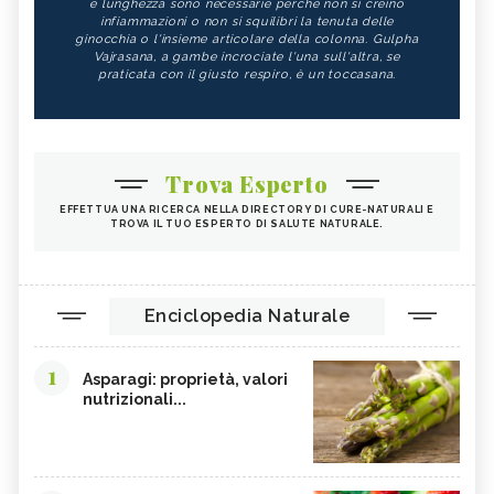
e lunghezza sono necessarie perché non si creino
infiammazioni o non si squilibri la tenuta delle
ginocchia o l'insieme articolare della colonna. Gulpha
Vajrasana, a gambe incrociate l'una sull'altra, se
praticata con il giusto respiro, è un toccasana.
Trova Esperto
EFFETTUA UNA RICERCA NELLA DIRECTORY DI CURE-NATURALI E
TROVA IL TUO ESPERTO DI SALUTE NATURALE.
Enciclopedia Naturale
1
Asparagi: proprietà, valori
nutrizionali...