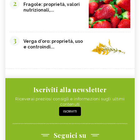
2
Fragole: proprietà, valori
nutrizionali,...
3
Verga d'oro: proprietà, uso
e controindi...
Iscriviti alla newsletter
Riceverai preziosi consigli e informazioni sugli ultimi
contenuti
ISCRIVITI
Seguici su