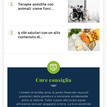
2
Terapie assistite con
animali: come funz...
3
9 cibi salutari con un alto
contenuto di...
Cure consiglia
I tendini di Achille sono la parte finale dei muscoli
posteriori della gamba e si ancorano solidamente
sotto al tallone. Tutto il peso del corpo passa
attraverso essi per poggiarsi a terra. La loro elasticità