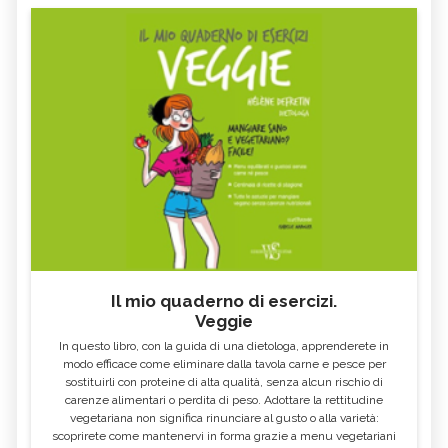
buon equilibrio ormonale. Faccia attività
fisica costante ma moderata, eviti il fumo e
lo stress. Come integratore è utile
l'agnocasto e la salvia in O.E ma i dosaggi e
la compatibilità è sono da verificare con il
suo caso personale. Cordiali saluti Cinzia
Zedda naturopata - iridologa-riflessologa -
mindfulness
Il mio quaderno di esercizi.
Veggie
In questo libro, con la guida di una dietologa, apprenderete in
modo efficace come eliminare dalla tavola carne e pesce per
sostituirli con proteine di alta qualità, senza alcun rischio di
carenze alimentari o perdita di peso. Adottare la rettitudine
vegetariana non significa rinunciare al gusto o alla varietà:
scoprirete come mantenervi in forma grazie a menu vegetariani