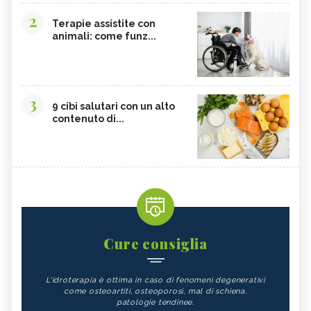
2
Terapie assistite con
animali: come funz...
3
9 cibi salutari con un alto
contenuto di...
Cure consiglia
L'idroterapia è ottima in caso di fenomeni degenerativi
come osteoartiti, osteoporosi, mal di schiena,
patologie tendinee.