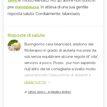
seno
e' molto elevato. Ho 40 anni e non sono in
pre
menopausa
. In attesa di una sua gentile
risposta saluto Cordialmente, bilancia01
Risposte di salute
Buongiorno cara bilancia01, esistono dei
fitoterapici in grado di aiutarla ma presi da
soli senza equilibrare alcune regole di" vita",
servono a poco. Posso , pur non sapendo
null'altro dei lei consigliarle a livello molto
generalizzato l'assunzione di alimenti a
base di soia ma facendone un uso sensato,
LEGGI TUTTO
favorire pasti ricchi di frutta e verdura
di
CINZIA ZEDDA - EQUILIBRA STUDIO
(legumi, crucifere...) accompagnate da
pesce
(omega tre),
semi di lino
. Gli acidi
grassi essenziali sono necessari per un