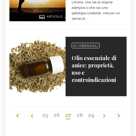
L’Asma, che sia di origine
allergica o che sia una
patologia costante, induce un
ARTICOLO
senso di ...
OLI ESSENZIALI
Olio essenziale di
anice: proprietà,
uso e
controindicazioni
25
26
27
28
29