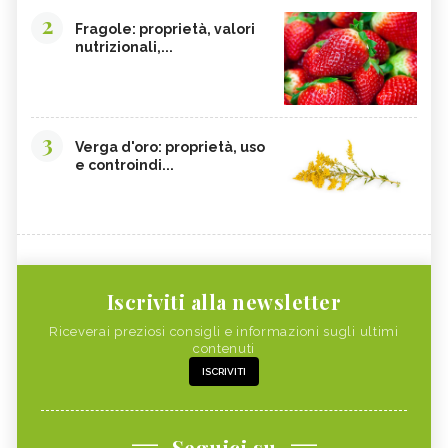
2
Fragole: proprietà, valori
nutrizionali,...
3
Verga d'oro: proprietà, uso
e controindi...
Iscriviti alla newsletter
Riceverai preziosi consigli e informazioni sugli ultimi
contenuti
ISCRIVITI
Seguici su