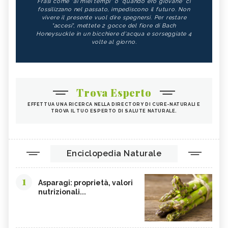
Frasi come "ai miei tempi" o "quando ero giovane" ci
fossilizzano nel passato, impediscono il futuro. Non
vivere il presente vuol dire spegnersi. Per restare
"accesi", mettete 2 gocce del fiore di Bach
Honeysuckle in un bicchiere d'acqua e sorseggiate 4
volte al giorno.
Trova Esperto
EFFETTUA UNA RICERCA NELLA DIRECTORY DI CURE-NATURALI E
TROVA IL TUO ESPERTO DI SALUTE NATURALE.
Enciclopedia Naturale
1
Asparagi: proprietà, valori
nutrizionali...