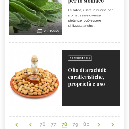
per lo stomaco
La salvia, usata in cucina per
aromatizzare diverse
pietanze, può essere
utilizzata anche ...
ARTICOLO
ERBORISTERIA
Olio di arachidi:
caratteristiche,
proprietà e uso
76
77
78
79
80