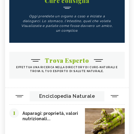
Cure consiglia
Oggi prendete un organo a caso e iniziate a
dialogarci. Lo stomaco, l'intestino, quel che volete.
Visualizzate e parlate come fosse davvero un amico,
un complice.
Trova Esperto
EFFETTUA UNA RICERCA NELLA DIRECTORY DI CURE-NATURALI E
TROVA IL TUO ESPERTO DI SALUTE NATURALE.
Enciclopedia Naturale
1
Asparagi: proprietà, valori
nutrizionali...