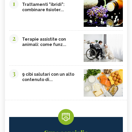
1
Trattamenti "ibridi":
combinare fisioter...
2
Terapie assistite con
animali: come funz...
3
9 cibi salutari con un alto
contenuto di...