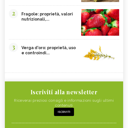
2
Fragole: proprietà, valori
nutrizionali,...
3
Verga d'oro: proprietà, uso
e controindi...
Iscriviti alla newsletter
Riceverai preziosi consigli e informazioni sugli ultimi
contenuti
ISCRIVITI