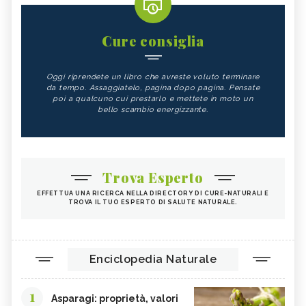
Cure consiglia
Oggi riprendete un libro che avreste voluto terminare
da tempo. Assaggiatelo, pagina dopo pagina. Pensate
poi a qualcuno cui prestarlo e mettete in moto un
bello scambio energizzante.
Trova Esperto
EFFETTUA UNA RICERCA NELLA DIRECTORY DI CURE-NATURALI E
TROVA IL TUO ESPERTO DI SALUTE NATURALE.
Enciclopedia Naturale
1
Asparagi: proprietà, valori