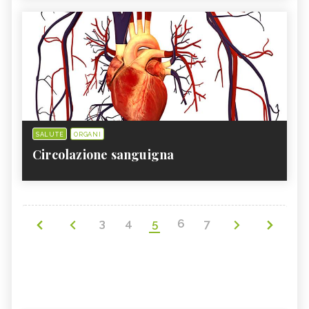
SALUTE
ORGANI
Circolazione sanguigna
3
4
5
6
7