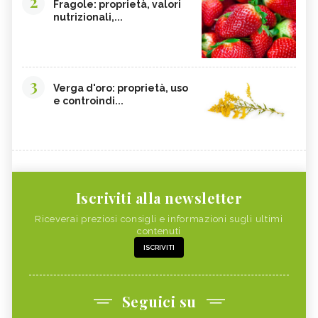
2
Fragole: proprietà, valori
nutrizionali,...
3
Verga d'oro: proprietà, uso
e controindi...
Iscriviti alla newsletter
Riceverai preziosi consigli e informazioni sugli ultimi
contenuti
ISCRIVITI
Seguici su