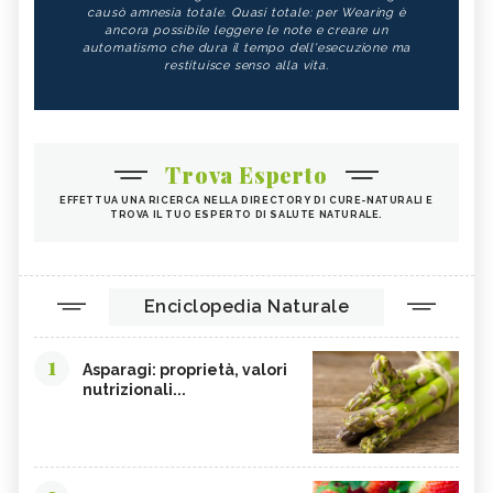
causò amnesia totale. Quasi totale: per Wearing è
ancora possibile leggere le note e creare un
automatismo che dura il tempo dell'esecuzione ma
restituisce senso alla vita.
Trova Esperto
EFFETTUA UNA RICERCA NELLA DIRECTORY DI CURE-NATURALI E
TROVA IL TUO ESPERTO DI SALUTE NATURALE.
Enciclopedia Naturale
1
Asparagi: proprietà, valori
nutrizionali...