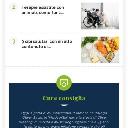
2
Terapie assistite con
animali: come funz...
3
9 cibi salutari con un alto
contenuto di...
Cure consiglia
Oggi si parla di musicoterapia. Il famoso neurologo
Oliver Sacks in "Musicofilia" narra la storia di Clive
Wearing, musicista e musicologo inglese che a 45 anni
fu colto da una grave infezione cerebrale che gli