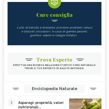
Cure consiglia
L'olio di betulla è drenante, previene problemi venosi
e disturbi circolatori, in caso di gambe pesanti,
gonfiori, edemi e ristagni linfatici.
Trova Esperto
EFFETTUA UNA RICERCA NELLA DIRECTORY DI CURE-NATURALI E
TROVA IL TUO ESPERTO DI SALUTE NATURALE.
Enciclopedia Naturale
1
Asparagi: proprietà, valori
nutrizionali...