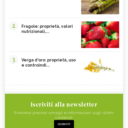
2
Fragole: proprietà, valori
nutrizionali,...
3
Verga d'oro: proprietà, uso
e controindi...
Iscriviti alla newsletter
Riceverai preziosi consigli e informazioni sugli ultimi
contenuti
ISCRIVITI