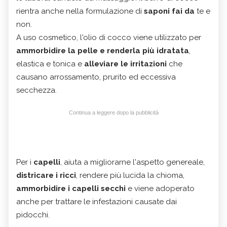
rientra anche nella formulazione di
saponi fai da
te e
non.
A uso cosmetico, l'olio di cocco viene utilizzato per
ammorbidire la pelle e renderla più idratata
,
elastica e tonica e
alleviare le irritazioni
che
causano arrossamento, prurito ed eccessiva
secchezza.
Continua a leggere dopo la pubblicità
Per i
capelli
, aiuta a migliorarne l'aspetto genereale,
districare i ricci
, rendere più lucida la chioma,
ammorbidire i capelli secchi
e viene adoperato
anche per trattare le infestazioni causate dai
pidocchi.