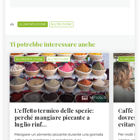
da:
ALIMENTAZIONE
NUTRIZIONE
Ti potrebbe interessare anche
ALIMENTAZIONE
NUTRIZIONE
ALIMENTAZ
ARTICOLO
L'effetto termico delle spezie:
Caffè a
perché mangiare piccante a
dovresti
luglio rinf...
evitare i
Mangiare un alimento piccante durante una giornata
Per molti il c
estiva può sembrare un paradosso: il pe...
azione, ancor