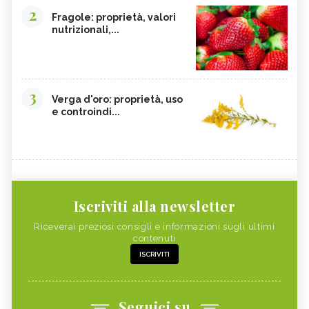
2
Fragole: proprietà, valori
nutrizionali,...
3
Verga d'oro: proprietà, uso
e controindi...
Iscriviti alla newsletter
Riceverai preziosi consigli e informazioni sugli ultimi
contenuti
ISCRIVITI
Seguici su