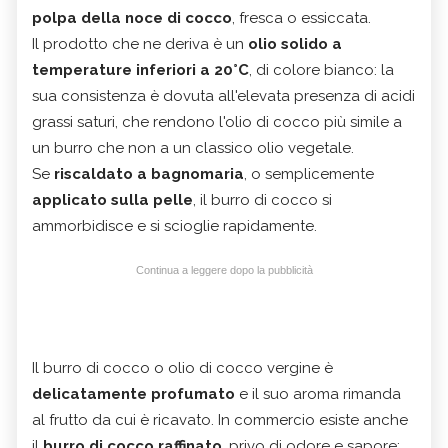
polpa della noce di cocco
, fresca o essiccata.
Il prodotto che ne deriva è un
olio solido a
temperature inferiori a 20°C
, di colore bianco: la
sua consistenza è dovuta all'elevata presenza di acidi
grassi saturi, che rendono l'olio di cocco più simile a
un burro che non a un classico olio vegetale.
Se
riscaldato a bagnomaria
, o semplicemente
applicato sulla pelle
, il burro di cocco si
ammorbidisce e si scioglie rapidamente.
Continua a leggere dopo la pubblicità
Il burro di cocco o olio di cocco vergine è
delicatamente profumato
e il suo aroma rimanda
al frutto da cui è ricavato. In commercio esiste anche
il
burro di cocco raffinato
, privo di odore e sapore: