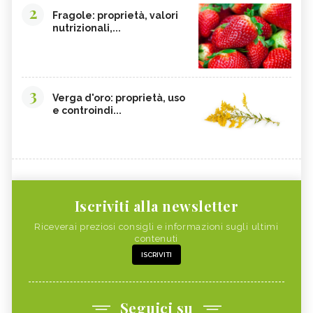
2
Fragole: proprietà, valori
nutrizionali,...
3
Verga d'oro: proprietà, uso
e controindi...
Iscriviti alla newsletter
Riceverai preziosi consigli e informazioni sugli ultimi
contenuti
ISCRIVITI
Seguici su