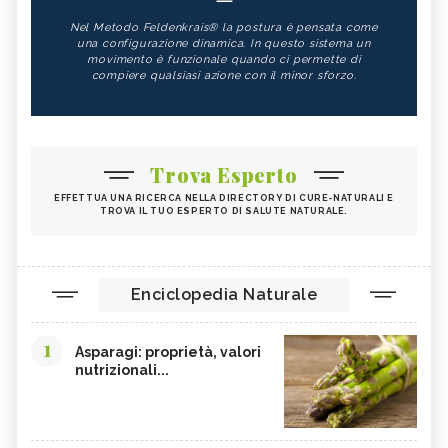
Nel Metodo Feldenkrais® la postura è pensata come
una configurazione dinamica. In questo sistema un
movimento è funzionale quando ci permette di
compiere qualsiasi azione con il minor sforzo.
Trova Esperto
EFFETTUA UNA RICERCA NELLA DIRECTORY DI CURE-NATURALI E
TROVA IL TUO ESPERTO DI SALUTE NATURALE.
Enciclopedia Naturale
1
Asparagi: proprietà, valori
nutrizionali...