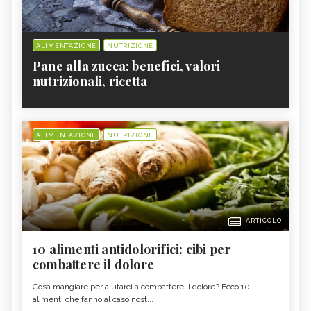
ALIMENTAZIONE
NUTRIZIONE
Pane alla zucca: benefici, valori
nutrizionali, ricetta
ALIMENTAZIONE
NUTRIZIONE
ARTICOLO
10 alimenti antidolorifici: cibi per
combattere il dolore
Cosa mangiare per aiutarci a combattere il dolore? Ecco 10
alimenti che fanno al caso nost...