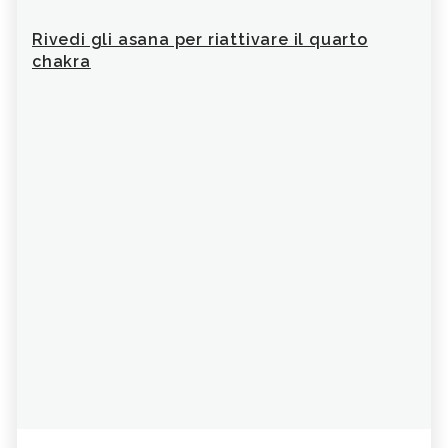
Prec
Eseg
Rivedi gli asana per riattivare il quarto
chakra
spal
dritt