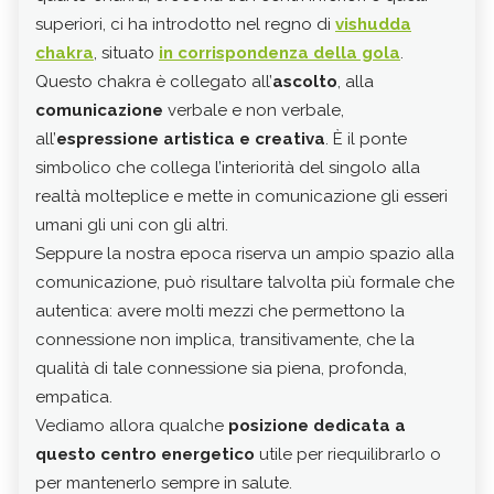
superiori, ci ha introdotto nel regno di
vishudda
un
p
chakra
, situato
in corrispondenza della gola
.
Ebbe
Questo chakra è collegato all’
ascolto
, alla
graz
comunicazione
verbale e non verbale,
ban
all’
espressione artistica e creativa
. È il ponte
simbolico che collega l’interiorità del singolo alla
p
realtà molteplice e mette in comunicazione gli esseri
c
umani gli uni con gli altri.
Seppure la nostra epoca riserva un ampio spazio alla
R
comunicazione, può risultare talvolta più formale che
b
autentica: avere molti mezzi che permettono la
I
connessione non implica, transitivamente, che la
s
qualità di tale connessione sia piena, profonda,
p
empatica.
Le
s
Vediamo allora qualche
posizione dedicata a
all
questo centro energetico
utile per riequilibrarlo o
oppu
per mantenerlo sempre in salute.