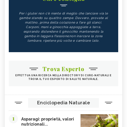
Per i glutei non c'è niente di meglio che lanciare via le
gambe stando su quattro zampe. Davvero, provate al
mattino, prima della colazione a fare gli slanci.
Carponi, mani e ginocchia appoggiate a terra,
espirando distendere il ginocchio mantenendo la
gamba in leggera flessione;non inarcare la zona
lombare, ripetere più volte e cambiare lato.
Trova Esperto
EFFETTUA UNA RICERCA NELLA DIRECTORY DI CURE-NATURALI E
TROVA IL TUO ESPERTO DI SALUTE NATURALE.
Enciclopedia Naturale
1
Asparagi: proprietà, valori
nutrizionali...