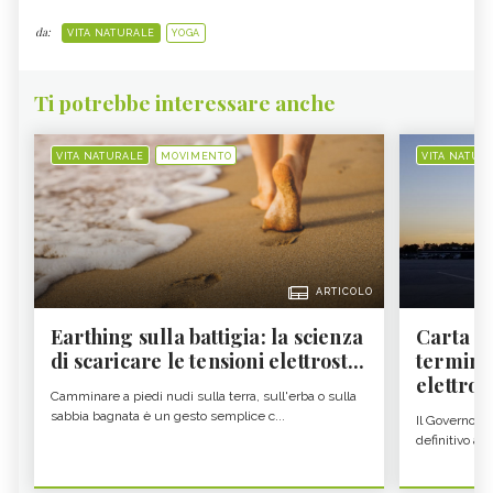
da:
VITA NATURALE
YOGA
Ti potrebbe interessare anche
VITA NATURALE
MOVIMENTO
VITA NATUR
ARTICOLO
Earthing sulla battigia: la scienza
Carta d'
di scaricare le tensioni elettrost...
termine
elettron
Camminare a piedi nudi sulla terra, sull'erba o sulla
sabbia bagnata è un gesto semplice c...
Il Governo c
definitivo all