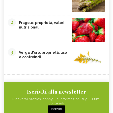
2
Fragole: proprietà, valori
nutrizionali,...
3
Verga d'oro: proprietà, uso
e controindi...
Iscriviti alla newsletter
Riceverai preziosi consigli e informazioni sugli ultimi
contenuti
ISCRIVITI