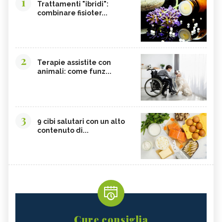
1
Trattamenti "ibridi":
combinare fisioter...
2
Terapie assistite con
animali: come funz...
3
9 cibi salutari con un alto
contenuto di...
Cure consiglia