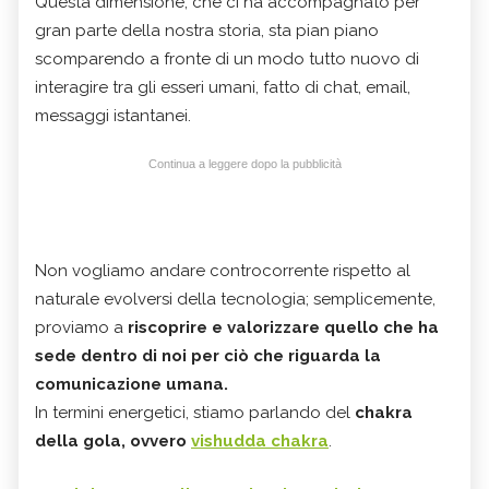
Questa dimensione, che ci ha accompagnato per
gran parte della nostra storia, sta pian piano
scomparendo a fronte di un modo tutto nuovo di
interagire tra gli esseri umani, fatto di chat, email,
messaggi istantanei.
Continua a leggere dopo la pubblicità
Non vogliamo andare controcorrente rispetto al
naturale evolversi della tecnologia; semplicemente,
proviamo a
riscoprire e valorizzare quello che ha
sede dentro di noi per ciò che riguarda la
comunicazione umana.
In termini energetici, stiamo parlando del
chakra
della gola, ovvero
vishudda chakra
.