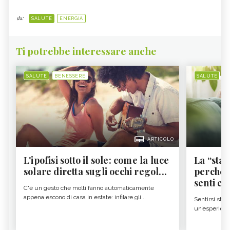
da:
SALUTE
ENERGIA
Ti potrebbe interessare anche
SALUTE
BENESSERE
SALUTE
B
ARTICOLO
L'ipofisi sotto il sole: come la luce
La “sta
solare diretta sugli occhi regol...
perché i
senti es.
C'è un gesto che molti fanno automaticamente
appena escono di casa in estate: infilare gli...
Sentirsi stan
un’esperienz