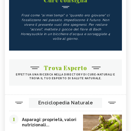
Frasi come "ai miei tempi" o "quando ero giovane" ci
fossilizzano nel passato, impediscono il futuro. Non
vivere il presente vuol dire spegnersi. Per restare
"accesi", mettete 2 gocce del fiore di Bach
Honeysuckle in un bicchiere d'acqua e sorseggiate 4
volte al giorno.
Trova Esperto
EFFETTUA UNA RICERCA NELLA DIRECTORY DI CURE-NATURALI E
TROVA IL TUO ESPERTO DI SALUTE NATURALE.
Enciclopedia Naturale
1
Asparagi: proprietà, valori
nutrizionali...