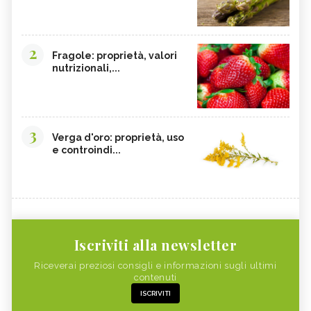
2
Fragole: proprietà, valori
nutrizionali,...
3
Verga d'oro: proprietà, uso
e controindi...
Iscriviti alla newsletter
Riceverai preziosi consigli e informazioni sugli ultimi
contenuti
ISCRIVITI