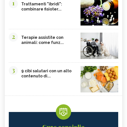
1
Trattamenti "ibridi":
combinare fisioter...
2
Terapie assistite con
animali: come funz...
3
9 cibi salutari con un alto
contenuto di...
Cure consiglia