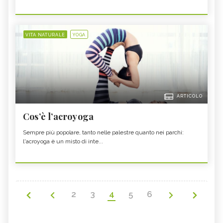
VITA NATURALE
YOGA
ARTICOLO
Cos’è l’acroyoga
Sempre più popolare, tanto nelle palestre quanto nei parchi:
l'acroyoga è un misto di inte...
2
3
4
5
6