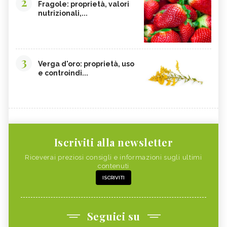
2
Fragole: proprietà, valori
nutrizionali,...
3
Verga d'oro: proprietà, uso
e controindi...
Iscriviti alla newsletter
Riceverai preziosi consigli e informazioni sugli ultimi
contenuti
ISCRIVITI
Seguici su