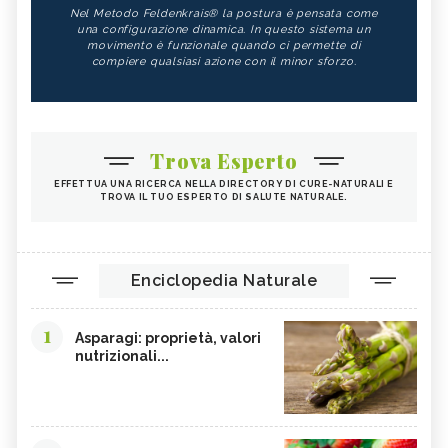
Nel Metodo Feldenkrais® la postura è pensata come
una configurazione dinamica. In questo sistema un
movimento è funzionale quando ci permette di
compiere qualsiasi azione con il minor sforzo.
Trova Esperto
EFFETTUA UNA RICERCA NELLA DIRECTORY DI CURE-NATURALI E
TROVA IL TUO ESPERTO DI SALUTE NATURALE.
Enciclopedia Naturale
1
Asparagi: proprietà, valori
nutrizionali...