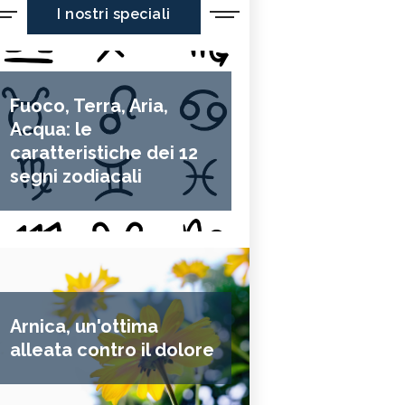
I nostri speciali
Fuoco, Terra, Aria,
Acqua: le
caratteristiche dei 12
segni zodiacali
Arnica, un'ottima
alleata contro il dolore