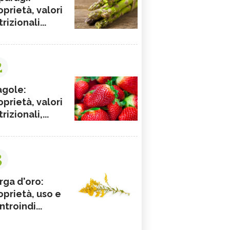
oprietà, valori
rizionali...
2
agole:
oprietà, valori
rizionali,...
3
rga d'oro:
oprietà, uso e
ntroindi...