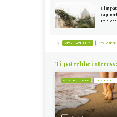
L’impatt
rappor
Tra allaga
da:
VITA NATURALE
VITA GREEN
Ti potrebbe interess
VITA NATURALE
MOVIMENTO