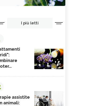
I più letti
1
attamenti
ridi":
mbinare
ioter...
2
rapie assistite
n animali: