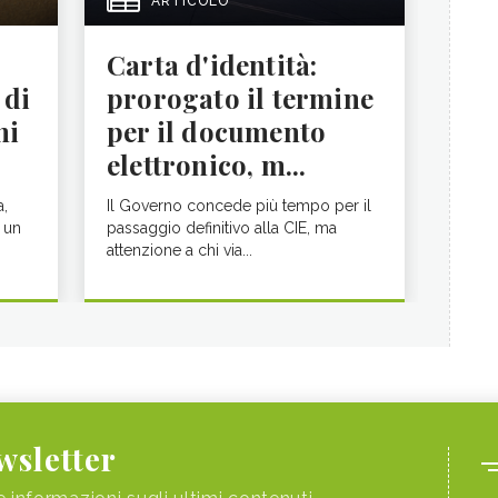
ARTICOLO
Carta d'identità:
 di
prorogato il termine
ni
per il documento
elettronico, m...
a,
Il Governo concede più tempo per il
 un
passaggio definitivo alla CIE, ma
attenzione a chi via...
ewsletter