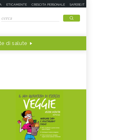
A
ETICAMENTE
CRESCITA PERSONALE
SAPERE.IT
e di salute