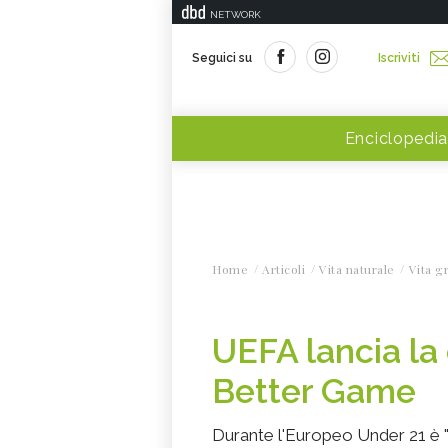
NETWORK
Seguici su
Iscriviti
Enciclopedia
Home
Articoli
Vita naturale
Vita g
UEFA lancia la
Better Game
Durante l'Europeo Under 21 è 