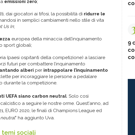
 a
emissioni zero
;
co
i, dai giocatori ai tifosi, la possibilità di
ridurre le
ndosi in semplici cambiamenti nello stile di vita
t Us In
;
ezza
europea della minaccia dell’inquinamento
9 c
o sport globali;
co
co
ria (paesi ospitanti della competizione) a lasciare
forzi futuri per combattere l’inquinamento
antando alberi
per
intrappolare l’inquinamento
clette per incoraggiare le persone a pedalare
to durante la competizione.
enti UEFA siano carbon neutral
. Solo così
 calcistico a seguire le nostre orme. Quest'anno, ad
 21, EURO 2020, le finali di Champions League ed
neutral
” ha aggiunto Uva.
 temi sociali