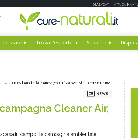
DEABYDAY
VITA DA MAMM
 naturale
Trova l'esperto
Speciali
Rispost
reen
UEFA lancia la campagna Cleaner Air, Better Game
NEWS
 campagna Cleaner Air,
"scesa in campo" la campagna ambientale