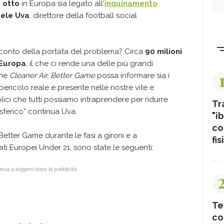
 otto
in Europa sia legato all'
inquinamento
ele Uva
, direttore della football social
 conto della portata del problema? Circa
90 milioni
 Europa
, il che ci rende una delle più grandi
che
Cleaner Air, Better Game
possa informare sia i
 pericolo reale e presente nelle nostre vite e
ici che tutti possiamo intraprendere per ridurre
Tr
sferico” continua Uva.
"ib
co
Better Game durante le fasi a gironi e a
fis
ti Europei Under 21, sono state le seguenti:
nua a leggere dopo la pubblicità
Te
co