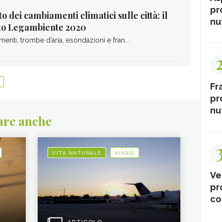
pr
o dei cambiamenti climatici sulle città: il
nut
to Legambiente 2020
menti, trombe d’aria, esondazioni e fran...
Fr
pr
nut
are anche
VITA NATURALE
VIAGGI
Ve
pr
co