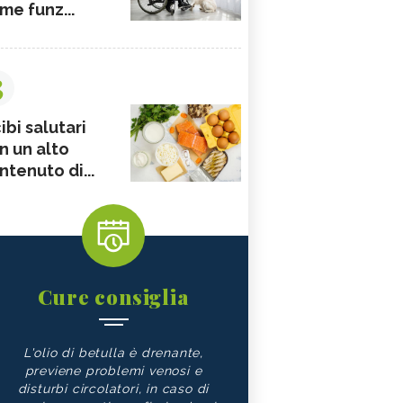
me funz...
3
ibi salutari
n un alto
ntenuto di...
Cure consiglia
L'olio di betulla è drenante,
previene problemi venosi e
disturbi circolatori, in caso di