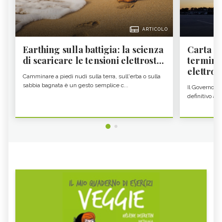
ARTICOLO
Earthing sulla battigia: la scienza
Carta d'
di scaricare le tensioni elettrost...
termine
elettron
Camminare a piedi nudi sulla terra, sull'erba o sulla
sabbia bagnata è un gesto semplice c...
Il Governo c
definitivo all