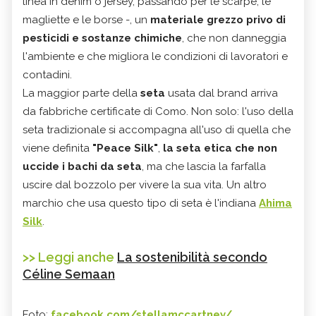
linea in denim o jersey, passando per le scarpe, le
magliette e le borse -, un
materiale grezzo privo di
pesticidi e sostanze chimiche
, che non danneggia
l'ambiente e che migliora le condizioni di lavoratori e
contadini.
La maggior parte della
seta
usata dal brand arriva
da fabbriche certificate di Como. Non solo: l'uso della
seta tradizionale si accompagna all'uso di quella che
viene definita
"Peace Silk"
,
la seta etica che non
uccide i bachi da seta
, ma che lascia la farfalla
uscire dal bozzolo per vivere la sua vita. Un altro
marchio che usa questo tipo di seta è l'indiana
Ahima
Silk
.
>> Leggi anche
La sostenibilità secondo
Céline Semaan
Foto:
facebook.com/stellamccartney/