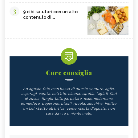
3
9 cibi salutari con un alto
contenuto di...
Cure consiglia
Ad agosto fate man bassa di queste verdure: aglio,
asparagi, carota, cetriolo, cicoria, cipolla, fagioli, fiori
di zucca, funghi, lattuga, patate, mais, melanzana,
pomodoro, peperone, piselli, rucola, zucchina. Inoltre,
un bel risotto all'ortica, come ricetta d'agosto, non
sarà davvero niente male.