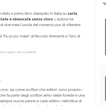
 stato il primo libro stampato in Italia su
carta
iclate e sbiancate senza cloro
. L'autore ha
di due mesi l'uscita del romanzo pur di ottenere
quali "Fa un po' male", di Niccolò Ammaniti e "Giro di
nua a leggere dopo la pubblicità
e
cono, sia come scrittori che editori: sono proprio i
che fa parte degli scrittori amici delle foreste è una
sempre nuove penne e case editrici, nell’ottica di