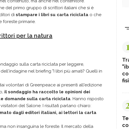
nel contenuto, ma anche nel contenitore.
ome del primo gruppo di scrittori italiani che si è
itori di
stampare i libri su carta riciclata
o che
 foreste primarie.
rittori per la natura
Tr
daggio sulla carta riciclata per leggere,
"ib
 dell'indagine nel briefing "I libri più amati? Quelli in
co
fis
ai volontari di Greenpeace ai presenti all'edizione
no,
il sondaggio ha raccolto le opinioni dei
que domande sulla carta riciclata
. Hanno risposto
visitatori del Salone. I risultati parlano chiaro:
to dagli editori italiani, ai lettori la carta
Te
co
 ma non insanguina le foreste. Il mercato della