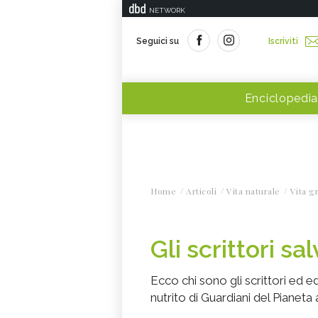
NETWORK
Seguici su
Iscriviti
Enciclopedia
Home
Articoli
Vita naturale
Vita g
Gli scrittori sa
Ecco chi sono gli scrittori ed e
nutrito di Guardiani del Pianeta a