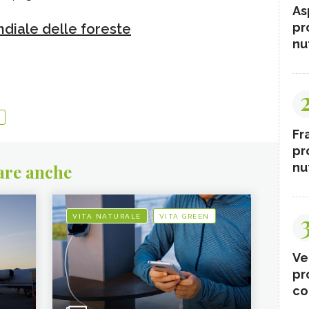
As
pr
diale delle foreste
nut
Fr
pr
nut
are anche
VITA NATURALE
VITA GREEN
Ve
pr
co