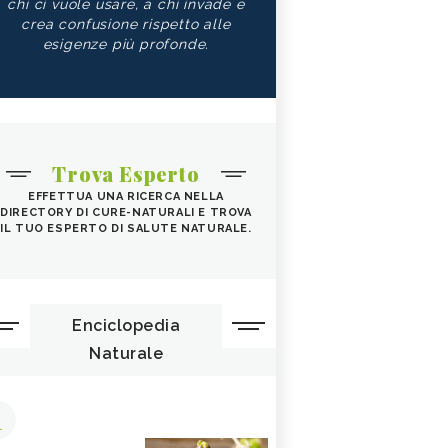
chi ci vuole usare, a chi invade e
crea confusione rispetto alle
esigenze più profonde.
Trova Esperto
EFFETTUA UNA RICERCA NELLA
DIRECTORY DI CURE-NATURALI E TROVA
IL TUO ESPERTO DI SALUTE NATURALE.
Enciclopedia
Naturale
1