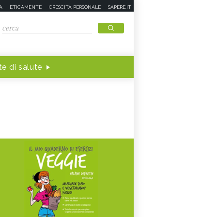
A
ETICAMENTE
CRESCITA PERSONALE
SAPERE.IT
e di salute