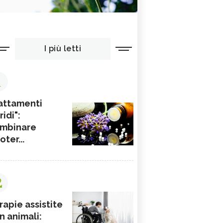
I più letti
1
attamenti
ridi":
mbinare
ioter...
2
rapie assistite
n animali: