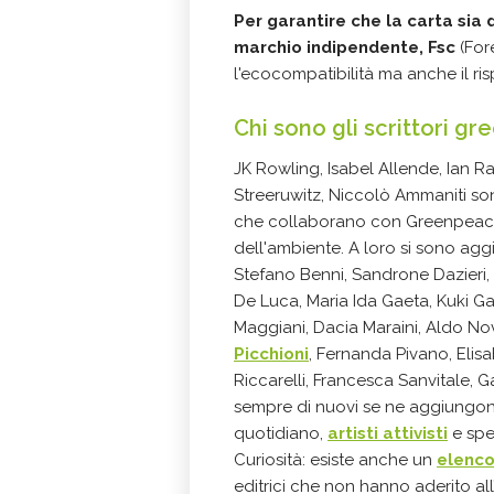
Per garantire che la carta sia
marchio indipendente, Fsc
(For
l'ecocompatibilità ma anche il rispe
Chi sono gli scrittori gr
JK Rowling, Isabel Allende, Ian R
Streeruwitz, Niccolò Ammaniti son
che collaborano con Greenpeace,
dell'ambiente. A loro si sono agg
Stefano Benni, Sandrone Dazieri,
De Luca, Maria Ida Gaeta, Kuki Ga
Maggiani, Dacia Maraini, Aldo No
Picchioni
, Fernanda Pivano, Elis
Riccarelli, Francesca Sanvitale, G
sempre di nuovi se ne
aggiungono
quotidiano,
artisti attivisti
e spe
Curiosità: esiste anche un
elenco 
editrici che non hanno aderito al