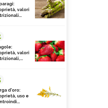
paragi:
oprietà, valori
rizionali...
2
agole:
oprietà, valori
rizionali,...
3
rga d'oro:
oprietà, uso e
ntroindi...