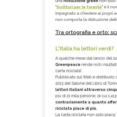
una
rivoluzione green
non solo 
"
Scrittori per le foreste
" è il n
impegnato a chiedere ai propri ed
non comporta la distruzione delle
Tra ortografia e orto: sc
L'Italia ha lettori verdi?
A qualche mese dal lancio del son
Greenpeace
rende noti i risultati
carta riciclata".
Pubblicato sul Web e distribuito d
2013 del Salone del Libro di Tori
lettori italiani attraverso cin
più di 21 mila persone, di cui 1.413 
contrariamente a quanto afferma
riciclata piace di più
.
La carta riciclata non solo piace,