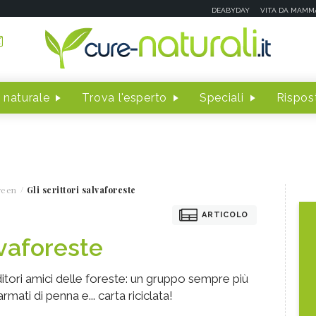
DEABYDAY
VITA DA MAMM
 naturale
Trova l'esperto
Speciali
Rispost
reen
Gli scrittori salvaforeste
ARTICOLO
lvaforeste
ditori amici delle foreste: un gruppo sempre più
rmati di penna e... carta riciclata!