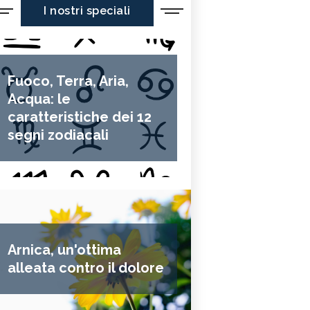
I nostri speciali
Fuoco, Terra, Aria,
Acqua: le
caratteristiche dei 12
segni zodiacali
Arnica, un'ottima
alleata contro il dolore