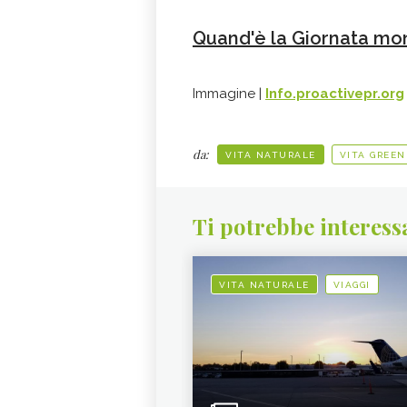
Quand'è la Giornata mon
Immagine |
Info.proactivepr.org
da:
VITA NATURALE
VITA GREEN
Ti potrebbe interess
VITA NATURALE
VIAGGI