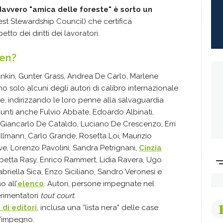
 davvero "amica delle foreste" è sorto un
est Stewardship Council) che certifica
tto dei diritti dei lavoratori.
een?
ankin, Gunter Grass, Andrea De Carlo, Marlene
o solo alcuni degli autori di calibro internazionale
 indirizzando le loro penne alla salvaguardia
iunti anche Fulvio Abbate, Edoardo Albinati,
 Giancarlo De Cataldo, Luciano De Crescenzo, Erri
llmann, Carlo Grande, Rosetta Loi, Maurizio
ve, Lorenzo Pavolini, Sandra Petrignani,
Cinzia
abetta Rasy, Enrico Rammert, Lidia Ravera, Ugo
abriella Sica, Enzo Siciliano, Sandro Veronesi e
 all’
elenco
. Autori, persone impegnate nel
rimentatori
tout court
.
di editori
, inclusa una “lista nera” delle case
l’impegno.