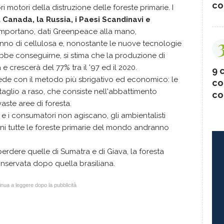
co
i motori della distruzione delle foreste primarie. I
l
Canada, la Russia, i Paesi Scandinavi e
ne importano, dati Greenpeace alla mano,
nno di cellulosa e, nonostante le nuove tecnologie
ebbe conseguirne, si stima che la produzione di
 e crescerà del 77% tra il '97 ed il 2020.
9 c
cede con il metodo più sbrigativo ed economico: le
co
taglio a raso, che consiste nell'abbattimento
co
 vaste aree di foresta.
 e i consumatori non agiscano, gli ambientalisti
nni tutte le foreste primarie del mondo andranno
perdere quelle di Sumatra e di Giava, la foresta
onservata dopo quella brasiliana.
nua a leggere dopo la pubblicità