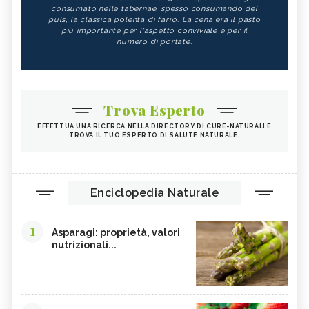
consumato nelle tabernae, spesso consumando del
puls, la classica polenta di farro. La cena era il pasto
più importante per l'aspetto conviviale e per il
numero di portate.
Trova Esperto
EFFETTUA UNA RICERCA NELLA DIRECTORY DI CURE-NATURALI E
TROVA IL TUO ESPERTO DI SALUTE NATURALE.
Enciclopedia Naturale
1
Asparagi: proprietà, valori
nutrizionali...