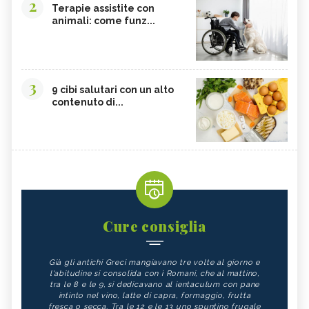
2
Terapie assistite con
animali: come funz...
3
9 cibi salutari con un alto
contenuto di...
Cure consiglia
Già gli antichi Greci mangiavano tre volte al giorno e
l'abitudine si consolida con i Romani, che al mattino,
tra le 8 e le 9, si dedicavano al ientaculum con pane
intinto nel vino, latte di capra, formaggio, frutta
fresca o secca. Tra le 12 e le 13 uno spuntino frugale