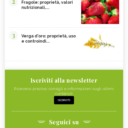
2
Fragole: proprietà, valori
nutrizionali,...
3
Verga d'oro: proprietà, uso
e controindi...
Iscriviti alla newsletter
Riceverai preziosi consigli e informazioni sugli ultimi
contenuti
ISCRIVITI
Seguici su