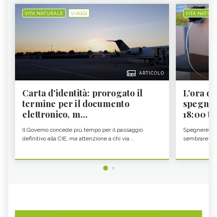
VITA NATURALE
VIAGGI
VITA NATUR
ARTICOLO
Carta d'identità: prorogato il
L'ora d'
termine per il documento
spegner
elettronico, m...
18:00 ti f
Il Governo concede più tempo per il passaggio
Spegnere lo 
definitivo alla CIE, ma attenzione a chi via...
sembrare una 