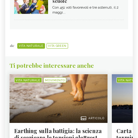
scuole
Con 451 voti favorevoli e tre astenuti, il 2
maggi...
da:
VITA NATURALE
VITA GREEN
Ti potrebbe interessare anche
VITA NATURALE
MOVIMENTO
VITA NATUR
ARTICOLO
Earthing sulla battigia: la scienza
Carta d'
di scaricare le tensioni elettrost...
termine