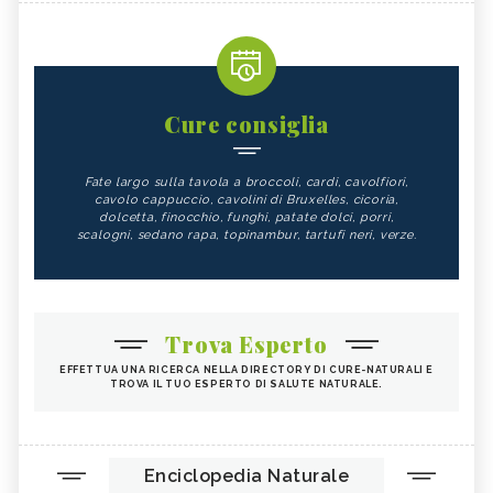
Cure consiglia
Fate largo sulla tavola a broccoli, cardi, cavolfiori,
cavolo cappuccio, cavolini di Bruxelles, cicoria,
dolcetta, finocchio, funghi, patate dolci, porri,
scalogni, sedano rapa, topinambur, tartufi neri, verze.
Trova Esperto
EFFETTUA UNA RICERCA NELLA DIRECTORY DI CURE-NATURALI E
TROVA IL TUO ESPERTO DI SALUTE NATURALE.
Enciclopedia Naturale