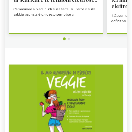
elettron
Camminare a piedi nudi sulla terra, sull'erba o sulla
sabbia bagnata è un gesto semplice c...
Il Governo c
definitivo all