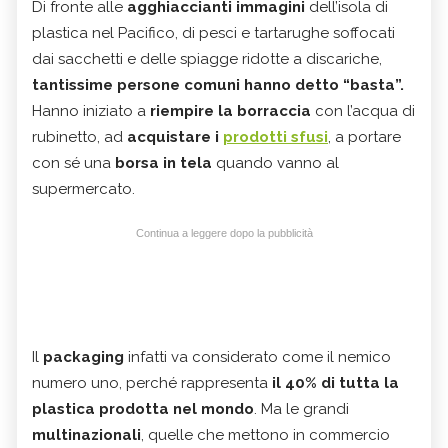
Di fronte alle
agghiaccianti immagini
dell’isola di
plastica nel Pacifico, di pesci e tartarughe soffocati
dai sacchetti e delle spiagge ridotte a discariche,
tantissime persone comuni hanno detto “basta”.
Hanno iniziato a
riempire la borraccia
con l’acqua di
rubinetto, ad
acquistare i
prodotti sfusi
, a portare
con sé una
borsa in tela
quando vanno al
supermercato.
Continua a leggere dopo la pubblicità
Il
packaging
infatti va considerato come il nemico
numero uno, perché rappresenta
il 40% di tutta la
plastica prodotta nel mondo
. Ma le grandi
multinazionali
, quelle che mettono in commercio