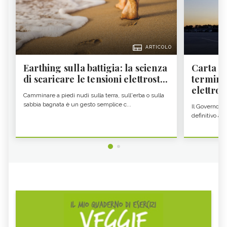
ARTICOLO
Earthing sulla battigia: la scienza
Carta d'
di scaricare le tensioni elettrost...
termine
elettron
Camminare a piedi nudi sulla terra, sull'erba o sulla
sabbia bagnata è un gesto semplice c...
Il Governo c
definitivo all