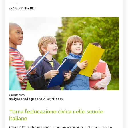
di
VALENTINA NERI
Credit foto
©stylephotographs / 123rf.com
Torna l’educazione civica nelle scuole
italiane
Con 451 voti favorevoli e tre astenuti, il 2 maggio la