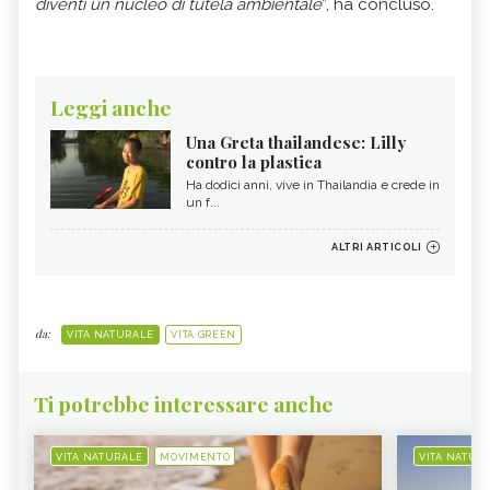
diventi un nucleo di tutela ambientale
”, ha concluso.
Leggi anche
Una Greta thailandese: Lilly
contro la plastica
Ha dodici anni, vive in Thailandia e crede in
un f...
ALTRI ARTICOLI
da:
VITA NATURALE
VITA GREEN
Ti potrebbe interessare anche
VITA NATURALE
MOVIMENTO
VITA NATUR