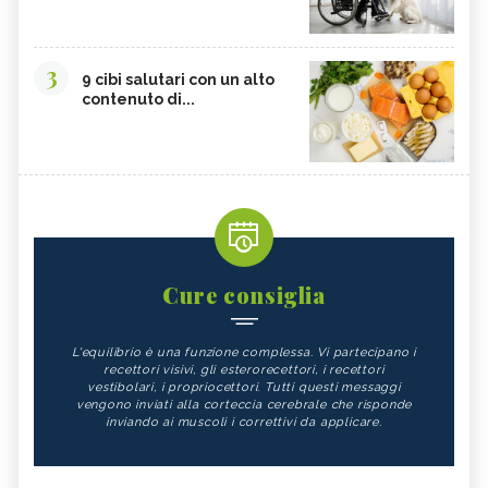
3
9 cibi salutari con un alto
contenuto di...
Cure consiglia
L'equilibrio è una funzione complessa. Vi partecipano i
recettori visivi, gli esterorecettori, i recettori
vestibolari, i propriocettori. Tutti questi messaggi
vengono inviati alla corteccia cerebrale che risponde
inviando ai muscoli i correttivi da applicare.